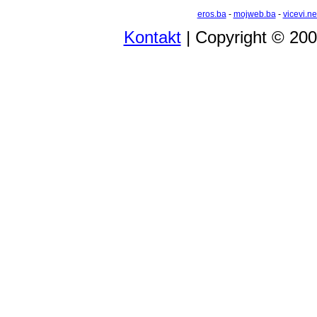
eros.ba
-
mojweb.ba
-
vicevi.ne
Kontakt
| Copyright © 20