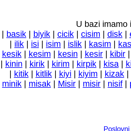
U bazi imamo i 
|
basik
|
biyik
|
cicik
|
cisim
|
disk
|
|
ilik
|
isi
|
isim
|
islik
|
kasim
|
kas
kesik
|
kesim
|
kesin
|
kesir
|
kibir
|
kinin
|
kirik
|
kirim
|
kirpik
|
kisa
|
k
|
kitik
|
kitlik
|
kiyi
|
kiyim
|
kizak
minik
|
misak
|
Misir
|
misir
|
nisif
|
Poslovni 