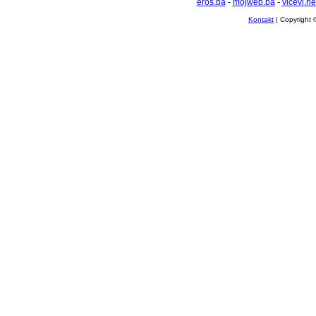
eros.ba
-
mojweb.ba
-
vicevi.ne
Kontakt
| Copyright