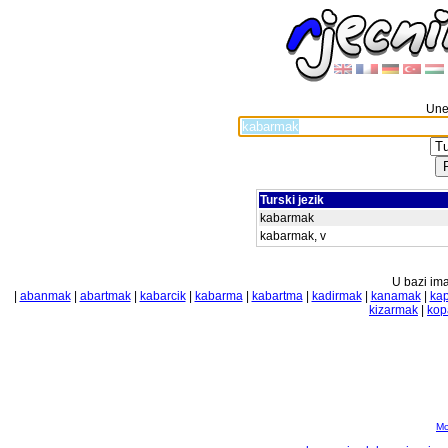
Unes
Turski jezik
kabarmak
kabarmak, v
U bazi ima
|
abanmak
|
abartmak
|
kabarcik
|
kabarma
|
kabartma
|
kadirmak
|
kanamak
|
ka
kizarmak
|
kop
Mo