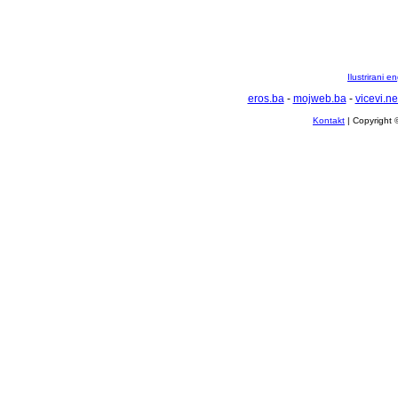
Ilustrirani 
eros.ba
-
mojweb.ba
-
vicevi.ne
Kontakt
| Copyright