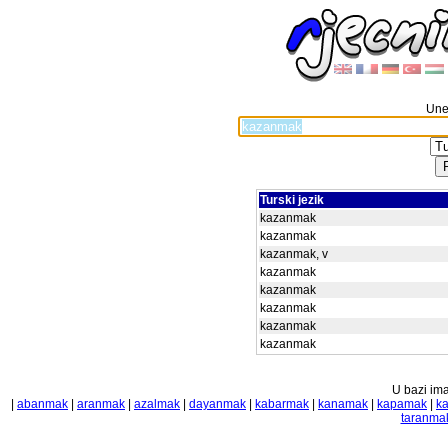
Unes
Turski jezik
kazanmak
kazanmak
kazanmak, v
kazanmak
kazanmak
kazanmak
kazanmak
kazanmak
U bazi ima
|
abanmak
|
aranmak
|
azalmak
|
dayanmak
|
kabarmak
|
kanamak
|
kapamak
|
k
taranma