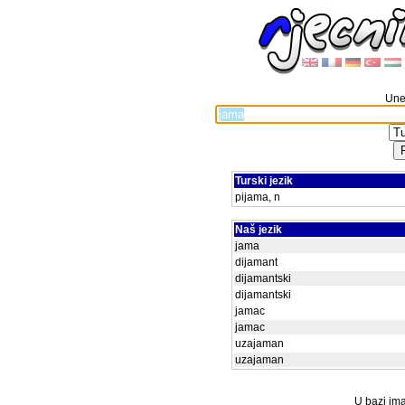
Unes
Turski jezik
pijama, n
Naš jezik
jama
dijamant
dijamantski
dijamantski
jamac
jamac
uzajaman
uzajaman
U bazi ima