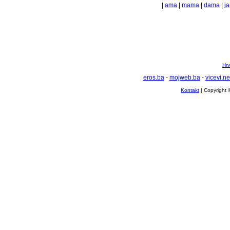
|
ama
|
mama
|
dama
|
j
Hrv
eros.ba
-
mojweb.ba
-
vicevi.ne
Kontakt
| Copyright