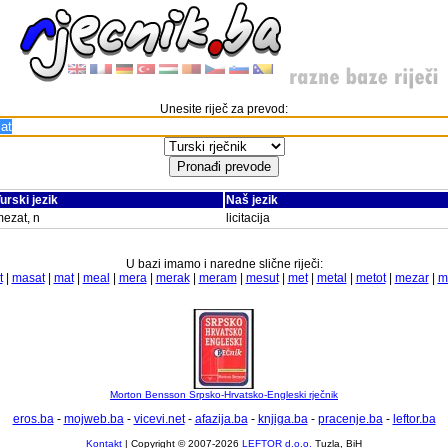
Unesite riječ za prevod:
urski jezik
Naš jezik
ezat, n
licitacija
U bazi imamo i naredne slične riječi:
t
|
masat
|
mat
|
meal
|
mera
|
merak
|
meram
|
mesut
|
met
|
metal
|
metot
|
mezar
|
m
Morton Bensson Srpsko-Hrvatsko-Engleski rječnik
eros.ba
-
mojweb.ba
-
vicevi.net
-
afazija.ba
-
knjiga.ba
-
pracenje.ba
-
leftor.ba
Kontakt
| Copyright © 2007-2026
LEFTOR d.o.o.
Tuzla, BiH