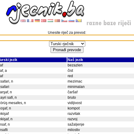
Unesite riječ za prevod:
urski jezik
Naš jezik
af
bezazlen
af, a
čist
af
red
safari, n
mezimac
safari
minimalan
arşaf, n
čaršaf
ayri safi, n
bruto
örüş mesafes, n
vidljivost
oşaf, n
kompot
nkişaf
razvitak
nkişaf, n
razvoj
nsaf, n
sažaljenje
nsafli
milostiv