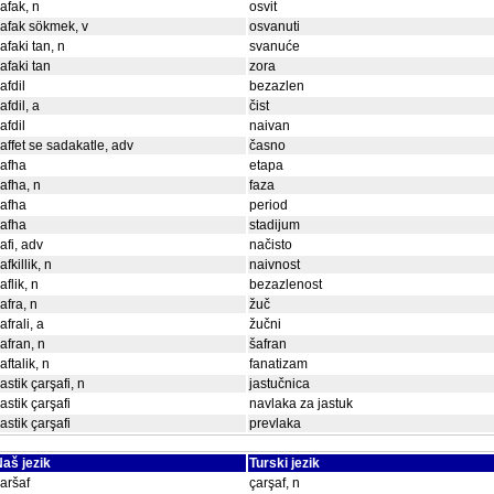
afak, n
osvit
afak sökmek, v
osvanuti
afaki tan, n
svanuće
afaki tan
zora
afdil
bezazlen
afdil, a
čist
afdil
naivan
affet se sadakatle, adv
časno
afha
etapa
afha, n
faza
afha
period
afha
stadijum
afi, adv
načisto
afkillik, n
naivnost
aflik, n
bezazlenost
afra, n
žuč
afrali, a
žučni
afran, n
šafran
aftalik, n
fanatizam
astik çarşafi, n
jastučnica
astik çarşafi
navlaka za jastuk
astik çarşafi
prevlaka
aš jezik
Turski jezik
aršaf
çarşaf, n