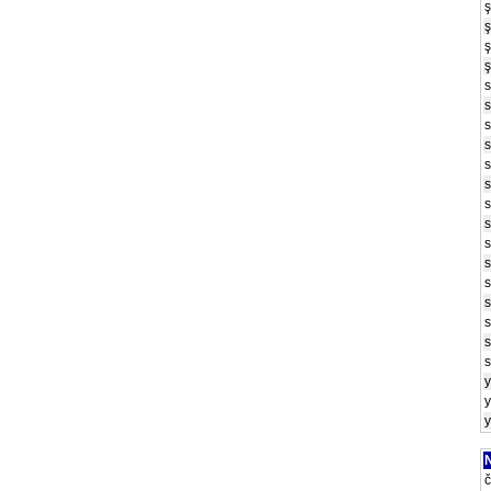
ş
ş
ş
ş
s
s
s
s
s
s
s
s
s
s
s
s
s
s
s
y
y
y
N
č