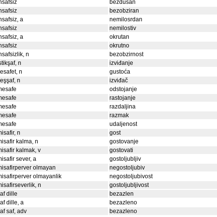
nsafsiz
bezdušan
nsafsiz
bezobziran
nsafsiz, a
nemilosrdan
nsafsiz
nemilostiv
nsafsiz, a
okrutan
nsafsiz
okrutno
nsafsizlik, n
bezobzirnost
stikşaf, n
izviđanje
esafet, n
gustoća
eşşaf, n
izviđač
mesafe
odstojanje
mesafe
rastojanje
mesafe
razdaljina
mesafe
razmak
mesafe
udaljenost
isafir, n
gost
isafir kalma, n
gostovanje
isafir kalmak, v
gostovati
isafir sever, a
gostoljubljiv
isafirperver olmayan
negostoljubiv
isafirperver olmayanlik
negostoljubivost
isafirseverlik, n
gostoljubljivost
af dille
bezazlen
af dille, a
bezazleno
af saf, adv
bezazleno