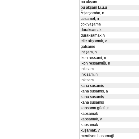
bu akşam
bu akşam l.i.ü.u
Ã‡arşamba, n
cesamet, n
çok yaşama
duraksamak
duraksamak, v
elle okşamak, v
galsame
ihtişam, n
ikon ressami, n
ikon ressamliği, n
inkisam
inkisam, n
inkisam
kana susamiş
kana susamiş, a
kana susamiş
kana susamiş
kapsama gücü, n
kapsamak
kapsamak, v
kapsamak
kuşamak, v
merdiven basamaği