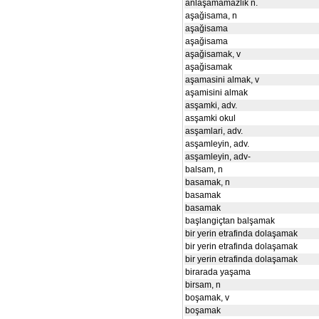
anlaşamamazlik n.
aşağisama, n
aşağisama
aşağisama
aşağisamak, v
aşağisamak
aşamasini almak, v
aşamisini almak
asşamki, adv.
asşamki okul
asşamlari, adv.
asşamleyin, adv.
asşamleyin, adv-
balsam, n
basamak, n
basamak
basamak
başlangiçtan balşamak
bir yerin etrafinda dolaşamak
bir yerin etrafinda dolaşamak
bir yerin etrafinda dolaşamak
birarada yaşama
birsam, n
boşamak, v
boşamak