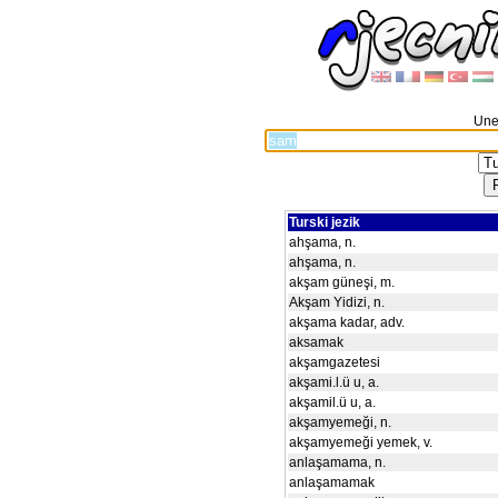
Unes
Turski jezik
ahşama, n.
ahşama, n.
akşam güneşi, m.
Akşam Yidizi, n.
akşama kadar, adv.
aksamak
akşamgazetesi
akşami.l.ü u, a.
akşamil.ü u, a.
akşamyemeği, n.
akşamyemeği yemek, v.
anlaşamama, n.
anlaşamamak