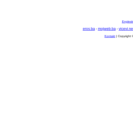
Englesko
eros.ba
-
mojweb.ba
-
vicevi.ne
Kontakt
| Copyright