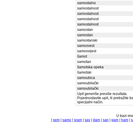
samostalno
samostalnost
samostalnost
samostalnost
samostalnost
samostan
samostan
samostanski
samosvest
samosvijest
šamot
samotan
šamotska opeka
šamotski
samoubica
samoubilački
samoubilački
Upit generiše previše rezultata.
Pojednostavite upit, ili pretražite 
specijalni način.
U bazi ima
|
sem
|
samo
|
sram
|
sav
|
dam
|
san
|
gam
|
ham
|
s