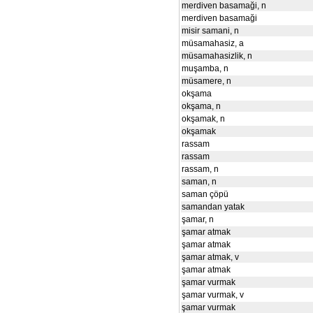
merdiven basamaği, n
merdiven basamaği
misir samani, n
müsamahasiz, a
müsamahasizlik, n
muşamba, n
müsamere, n
okşama
okşama, n
okşamak, n
okşamak
rassam
rassam
rassam, n
saman, n
saman çöpü
samandan yatak
şamar, n
şamar atmak
şamar atmak
şamar atmak, v
şamar atmak
şamar vurmak
şamar vurmak, v
şamar vurmak