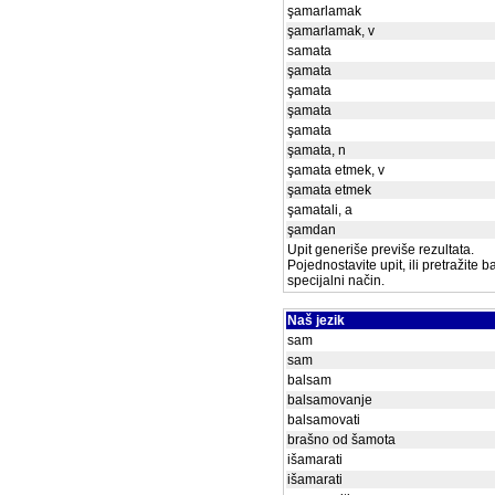
şamarlamak
şamarlamak, v
samata
şamata
şamata
şamata
şamata
şamata, n
şamata etmek, v
şamata etmek
şamatali, a
şamdan
Upit generiše previše rezultata.
Pojednostavite upit, ili pretražite 
specijalni način.
Naš jezik
sam
sam
balsam
balsamovanje
balsamovati
brašno od šamota
išamarati
išamarati