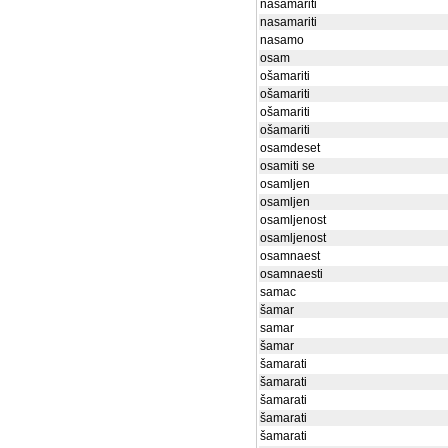
nasamariti
nasamariti
nasamo
osam
ošamariti
ošamariti
ošamariti
ošamariti
osamdeset
osamiti se
osamljen
osamljen
osamljenost
osamljenost
osamnaest
osamnaesti
samac
šamar
samar
šamar
šamarati
šamarati
šamarati
šamarati
šamarati