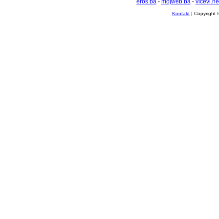
eros.ba
-
mojweb.ba
-
vicevi.ne
Kontakt
| Copyright