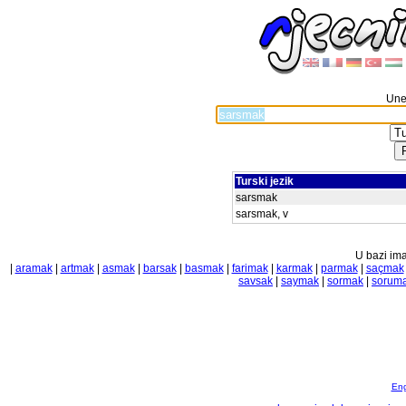
Unes
Turski jezik
sarsmak
sarsmak, v
U bazi ima
|
aramak
|
artmak
|
asmak
|
barsak
|
basmak
|
farimak
|
karmak
|
parmak
|
saçmak
savsak
|
saymak
|
sormak
|
sorum
Eng