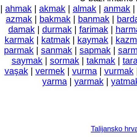
|
ahmak
|
akmak
|
almak
|
anmak
azmak
|
bakmak
|
banmak
|
bard
damak
|
durmak
|
farimak
|
harm
karmak
|
katmak
|
kaymak
|
kazm
parmak
|
sanmak
|
sapmak
|
sar
saymak
|
sormak
|
takmak
|
tar
vaşak
|
vermek
|
vurma
|
vurmak
yarma
|
yarmak
|
yatma
Talijansko hrva