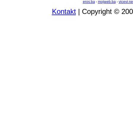
eros.ba
-
mojweb.ba
-
vicevi.ne
Kontakt
| Copyright © 20