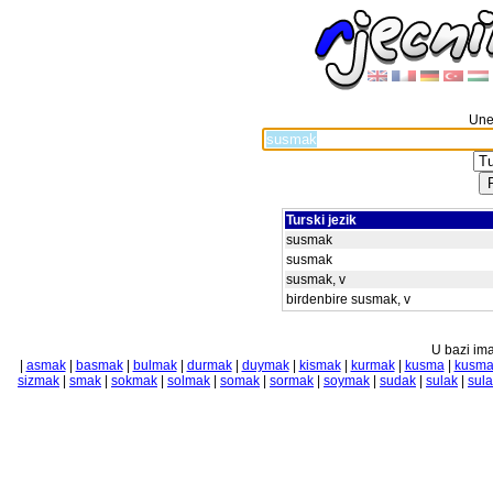
Unes
Turski jezik
susmak
susmak
susmak, v
birdenbire susmak, v
U bazi ima
|
asmak
|
basmak
|
bulmak
|
durmak
|
duymak
|
kismak
|
kurmak
|
kusma
|
kusma
sizmak
|
smak
|
sokmak
|
solmak
|
somak
|
sormak
|
soymak
|
sudak
|
sulak
|
sul