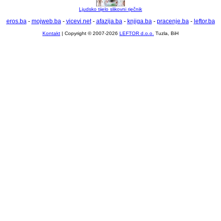
Ljudsko tijelo slikovni rječnik
eros.ba
-
mojweb.ba
-
vicevi.net
-
afazija.ba
-
knjiga.ba
-
pracenje.ba
-
leftor.ba
Kontakt
| Copyright © 2007-2026
LEFTOR d.o.o.
Tuzla, BiH