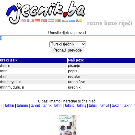
Unesite riječ za prevod:
urski jezik
Naš jezik
ahrir, n
pisanje
ahrir
popis
ahrir
registar
ahrir heyeti, n
uredništvo
ahrir müdürü, n
urednik
U bazi imamo i naredne slične riječi:
il
|
tahkir
|
tahmin
|
tahnit
|
tahrik
|
tahril
|
tahrip
|
tahriş
|
tahsil
|
tahvil
|
takdir
|
takrir
|