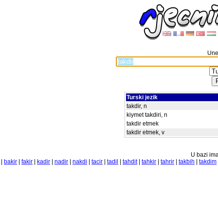
Unes
Turski jezik
takdir, n
kiymet takdiri, n
takdir etmek
takdir etmek, v
U bazi ima
|
bakir
|
fakir
|
kadir
|
nadir
|
nakdi
|
tacir
|
tadil
|
tahdit
|
tahkir
|
tahrir
|
takbih
|
takdim