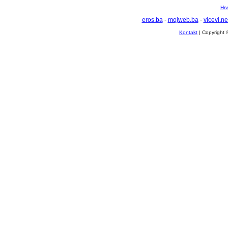
Hrv
eros.ba
-
mojweb.ba
-
vicevi.ne
Kontakt
| Copyright