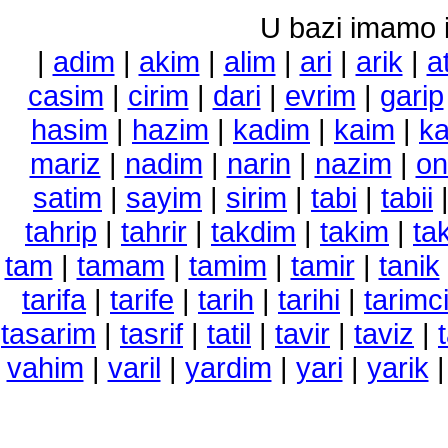
U bazi imamo i 
|
adim
|
akim
|
alim
|
ari
|
arik
|
a
casim
|
cirim
|
dari
|
evrim
|
garip
hasim
|
hazim
|
kadim
|
kaim
|
k
mariz
|
nadim
|
narin
|
nazim
|
on
satim
|
sayim
|
sirim
|
tabi
|
tabii
tahrip
|
tahrir
|
takdim
|
takim
|
ta
tam
|
tamam
|
tamim
|
tamir
|
tanik
tarifa
|
tarife
|
tarih
|
tarihi
|
tarimc
tasarim
|
tasrif
|
tatil
|
tavir
|
taviz
|
vahim
|
varil
|
yardim
|
yari
|
yarik