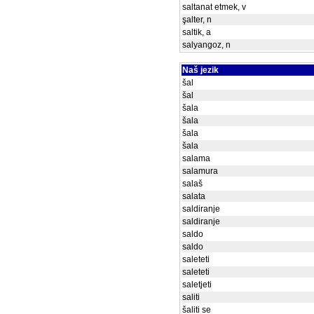
saltanat etmek, v
şalter, n
saltik, a
salyangoz, n
Naš jezik
šal
šal
šala
šala
šala
šala
salama
salamura
salaš
salata
saldiranje
saldiranje
saldo
saldo
saleteti
saleteti
saletjeti
saliti
šaliti se