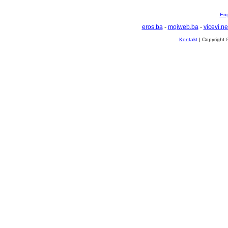
Eng
eros.ba
-
mojweb.ba
-
vicevi.ne
Kontakt
| Copyright