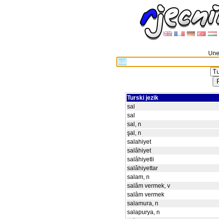
Unes
Turski jezik
sal
sal
sal, n
şal, n
salahiyet
salâhiyet
salâhiyetli
salâhiyettar
salam, n
salâm vermek, v
salâm vermek
salamura, n
salapurya, n