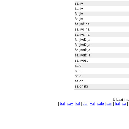
šaljiv
šaljiv
šaljiv
šaljiv
šaljivčina
šaljivčina
šaljivčina
šaljivdžija
šaljivdžija
šaljivdžija
šaljivdžija
šaljivost
salo
salo
salo
salon
salonski
U bazi ima
|
bal
|
sav
|
kal
|
dal
|
val
|
salo
|
san
|
hal
|
sa
|