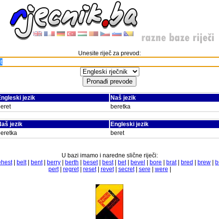
Unesite riječ za prevod:
ngleski jezik
Naš jezik
eret
beretka
aš jezik
Engleski jezik
eretka
beret
U bazi imamo i naredne slične riječi:
ehest
|
belt
|
bent
|
berry
|
berth
|
beset
|
best
|
bet
|
bevel
|
bore
|
brat
|
bred
|
brew
|
b
pert
|
regret
|
reset
|
revet
|
secret
|
sere
|
were
|