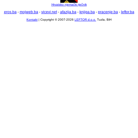
Hrvatsko njemački rječnik
eros.ba
-
mojweb.ba
-
vicevi.net
-
afazija.ba
-
knjiga.ba
-
pracenje.ba
-
leftor.ba
Kontakt
| Copyright © 2007-2026
LEFTOR d.o.o.
Tuzla, BiH