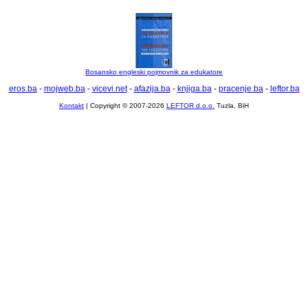
Bosansko engleski pojmovnik za edukatore
eros.ba
-
mojweb.ba
-
vicevi.net
-
afazija.ba
-
knjiga.ba
-
pracenje.ba
-
leftor.ba
Kontakt
| Copyright © 2007-2026
LEFTOR d.o.o.
Tuzla, BiH