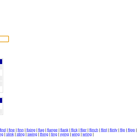
find
|
fine
|
finn
|
fixing
|
flag
|
flange
|
flank
|
flick
|
flier
|
flinch
|
flint
|
flinty
|
flip
|
flipp
|
ing
|
slink
|
sting
|
swing
|
thing
|
ting
|
vying
|
wing
|
wring
|