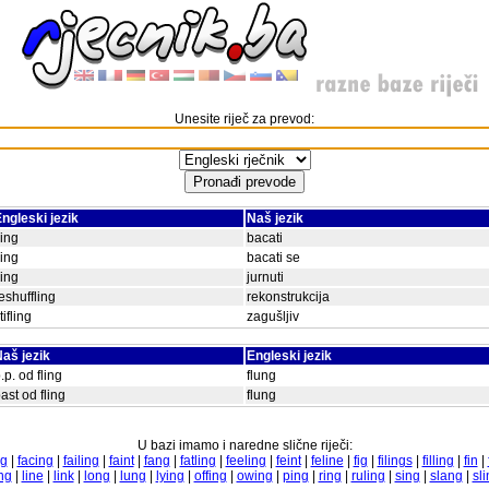
Unesite riječ za prevod:
ngleski jezik
Naš jezik
ling
bacati
ling
bacati se
ling
jurnuti
eshuffling
rekonstrukcija
tifling
zagušljiv
aš jezik
Engleski jezik
.p. od fling
flung
ast od fling
flung
U bazi imamo i naredne slične riječi:
ng
|
facing
|
failing
|
faint
|
fang
|
fatling
|
feeling
|
feint
|
feline
|
fig
|
filings
|
filling
|
fin
|
ng
|
line
|
link
|
long
|
lung
|
lying
|
offing
|
owing
|
ping
|
ring
|
ruling
|
sing
|
slang
|
sl