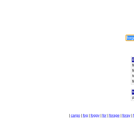
E
f
f
f
f
N
p
|
cargo
|
fog
|
foggy
|
for
|
forage
|
foray
|