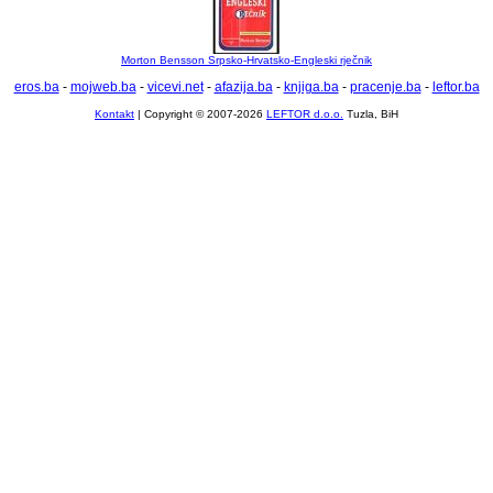
Morton Bensson Srpsko-Hrvatsko-Engleski rječnik
eros.ba
-
mojweb.ba
-
vicevi.net
-
afazija.ba
-
knjiga.ba
-
pracenje.ba
-
leftor.ba
Kontakt
| Copyright © 2007-2026
LEFTOR d.o.o.
Tuzla, BiH