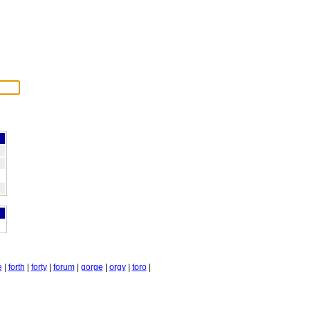
e
|
forth
|
forty
|
forum
|
gorge
|
orgy
|
toro
|