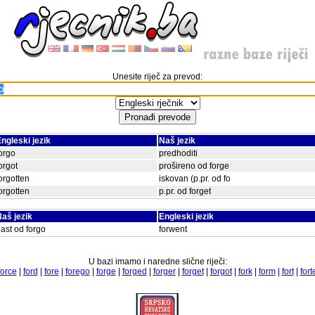
Unesite riječ za prevod:
ngleski jezik
Naš jezik
orgo
predhoditi
orgot
prošireno od forge
orgotten
iskovan (p.pr. od fo
orgotten
p.pr. od forget
aš jezik
Engleski jezik
ast od forgo
forwent
U bazi imamo i naredne slične riječi:
force
|
ford
|
fore
|
forego
|
forge
|
forged
|
forger
|
forget
|
forgot
|
fork
|
form
|
fort
|
fort