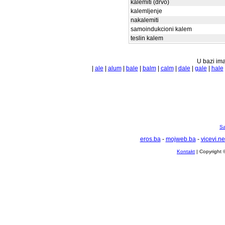
kalemiti (drvo)
kalemljenje
nakalemiti
samoindukcioni kalem
teslin kalem
U bazi ima
|
ale
|
alum
|
bale
|
balm
|
calm
|
dale
|
gale
|
hale
Sa
eros.ba
-
mojweb.ba
-
vicevi.ne
Kontakt
| Copyright