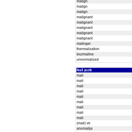
malign
malign
malign
malignant
malignant
malignant
malignant
malignant
malinger
thermalization
tourmaline
unnormalized
Naš jezik
mali
mali
mali
mali
mali
mali
mali
mali
mali
(mali) vir
anomalija