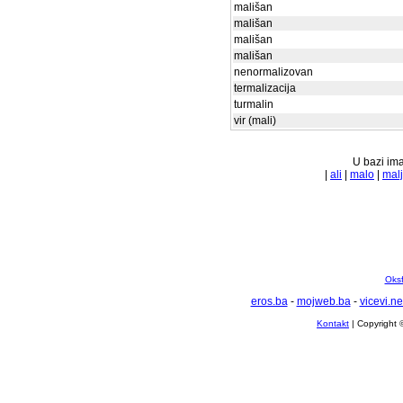
mališan
mališan
mališan
mališan
nenormalizovan
termalizacija
turmalin
vir (mali)
U bazi ima
|
ali
|
malo
|
malj
Oksf
eros.ba
-
mojweb.ba
-
vicevi.ne
Kontakt
| Copyright