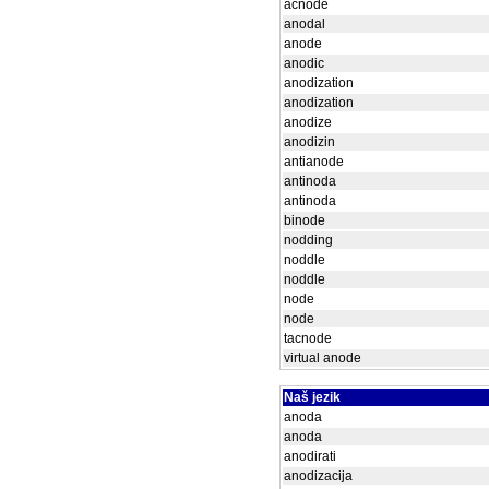
acnode
anodal
anode
anodic
anodization
anodization
anodize
anodizin
antianode
antinoda
antinoda
binode
nodding
noddle
noddle
node
node
tacnode
virtual anode
Naš jezik
anoda
anoda
anodirati
anodizacija