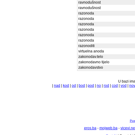
ravnodušnost
ravnodušnost
razonoda
razonoda
razonoda
razonoda
razonoda
razonoda
razonoditi
virtuelna anoda
zakonodav.telo
zakonodavno tijelo
zakonodavstvo
U bazi ima
|
nad
|
kod
|
od
|
bod
|
pod
|
no
|
rod
|
cod
|
vod
|
no
Pos
eros.ba
-
mojweb.ba
-
vicevi.ne