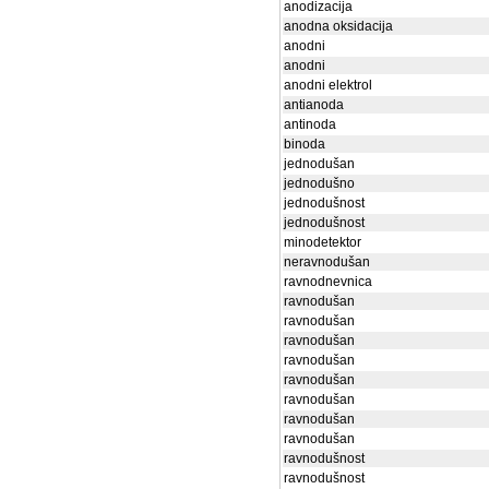
anodizacija
anodna oksidacija
anodni
anodni
anodni elektrol
antianoda
antinoda
binoda
jednodušan
jednodušno
jednodušnost
jednodušnost
minodetektor
neravnodušan
ravnodnevnica
ravnodušan
ravnodušan
ravnodušan
ravnodušan
ravnodušan
ravnodušan
ravnodušan
ravnodušan
ravnodušnost
ravnodušnost