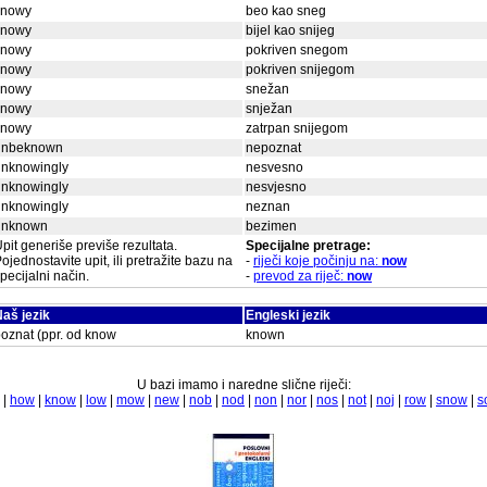
snowy
beo kao sneg
snowy
bijel kao snijeg
snowy
pokriven snegom
snowy
pokriven snijegom
snowy
snežan
snowy
snježan
snowy
zatrpan snijegom
unbeknown
nepoznat
unknowingly
nesvesno
unknowingly
nesvjesno
unknowingly
neznan
unknown
bezimen
pit generiše previše rezultata.
Specijalne pretrage:
ojednostavite upit, ili pretražite bazu na
-
riječi koje počinju na:
now
pecijalni način.
-
prevod za riječ:
now
aš jezik
Engleski jezik
oznat (ppr. od know
known
U bazi imamo i naredne slične riječi:
|
how
|
know
|
low
|
mow
|
new
|
nob
|
nod
|
non
|
nor
|
nos
|
not
|
noj
|
row
|
snow
|
s