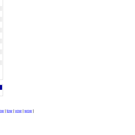
ow
|
tow
|
vow
|
wow
|