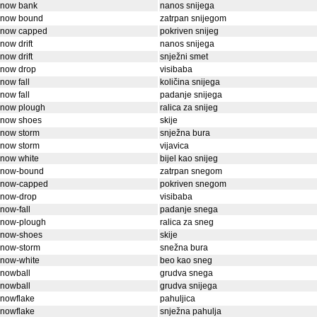
snow bank
nanos snijega
snow bound
zatrpan snijegom
snow capped
pokriven snijeg
now drift
nanos snijega
now drift
snježni smet
snow drop
visibaba
now fall
količina snijega
now fall
padanje snijega
snow plough
ralica za snijeg
snow shoes
skije
snow storm
snježna bura
snow storm
vijavica
snow white
bijel kao snijeg
snow-bound
zatrpan snegom
snow-capped
pokriven snegom
snow-drop
visibaba
now-fall
padanje snega
snow-plough
ralica za sneg
snow-shoes
skije
snow-storm
snežna bura
snow-white
beo kao sneg
snowball
grudva snega
snowball
grudva snijega
snowflake
pahuljica
snowflake
snježna pahulja