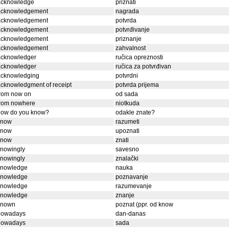
acknowledge
priznati
acknowledgement
nagrada
acknowledgement
potvrda
acknowledgement
potvrđivanje
acknowledgement
priznanje
acknowledgement
zahvalnost
acknowledger
ručica opreznosti
acknowledger
ručica za potvrđivan
acknowledging
potvrdni
cknowledgment of receipt
potvrda prijema
from now on
od sada
from nowhere
niotkuda
how do you know?
odakle znate?
know
razumeti
know
upoznati
know
znati
knowingly
savesno
knowingly
znalački
knowledge
nauka
knowledge
poznavanje
knowledge
razumevanje
knowledge
znanje
known
poznat (ppr. od know
nowadays
dan-danas
nowadays
sada