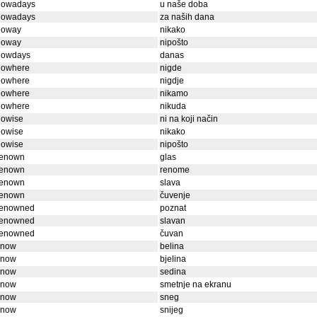
nowadays
u naše doba
nowadays
za naših dana
noway
nikako
noway
nipošto
nowdays
danas
nowhere
nigde
nowhere
nigdje
nowhere
nikamo
nowhere
nikuda
nowise
ni na koji način
nowise
nikako
nowise
nipošto
renown
glas
renown
renome
renown
slava
renown
čuvenje
renowned
poznat
renowned
slavan
renowned
čuvan
snow
belina
snow
bjelina
snow
sedina
snow
smetnje na ekranu
snow
sneg
snow
snijeg