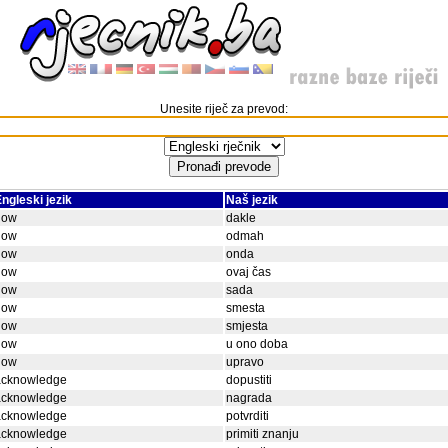
Unesite riječ za prevod:
ngleski jezik
Naš jezik
now
dakle
now
odmah
now
onda
now
ovaj čas
now
sada
now
smesta
now
smjesta
now
u ono doba
now
upravo
acknowledge
dopustiti
acknowledge
nagrada
acknowledge
potvrditi
acknowledge
primiti znanju