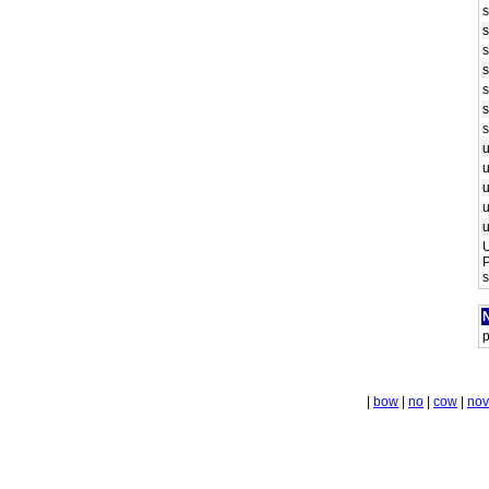
U
P
s
N
p
|
bow
|
no
|
cow
|
nov