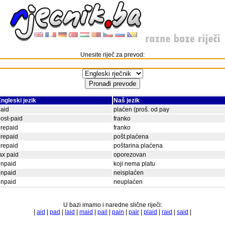
Unesite riječ za prevod:
ngleski jezik
Naš jezik
aid
plaćen (proš. od pay
ost-paid
franko
repaid
franko
repaid
pošt.plaćena
repaid
poštarina plaćena
ax paid
oporezovan
unpaid
koji nema platu
unpaid
neisplaćen
unpaid
neuplaćen
U bazi imamo i naredne slične riječi:
|
aid
|
pad
|
laid
|
maid
|
pail
|
pain
|
pair
|
plaid
|
raid
|
said
|