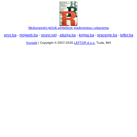
Međunarodni rječnik arhitekture građevinstva i urbanizma
eros.ba
-
mojweb.ba
-
vicevi.net
-
afazija.ba
-
knjiga.ba
-
pracenje.ba
-
leftor.ba
Kontakt
| Copyright © 2007-2026
LEFTOR d.o.o.
Tuzla, BiH