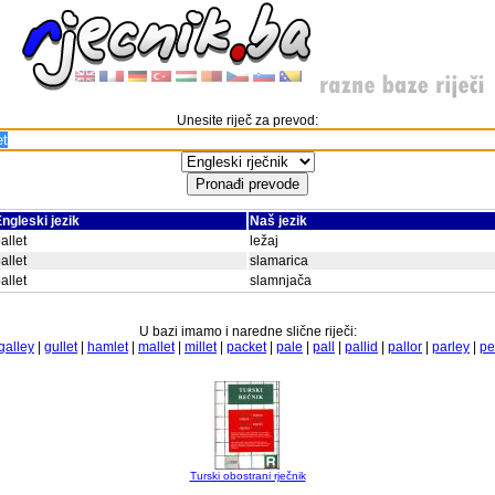
Unesite riječ za prevod:
ngleski jezik
Naš jezik
allet
ležaj
allet
slamarica
allet
slamnjača
U bazi imamo i naredne slične riječi:
galley
|
gullet
|
hamlet
|
mallet
|
millet
|
packet
|
pale
|
pall
|
pallid
|
pallor
|
parley
|
pe
Turski obostrani rječnik