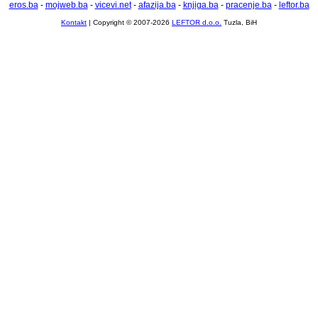
eros.ba
-
mojweb.ba
-
vicevi.net
-
afazija.ba
-
knjiga.ba
-
pracenje.ba
-
leftor.ba
Kontakt
| Copyright © 2007-2026
LEFTOR d.o.o.
Tuzla, BiH