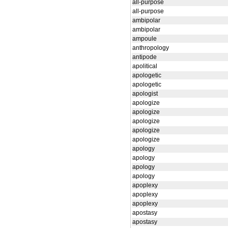
all-purpose
all-purpose
ambipolar
ambipolar
ampoule
anthropology
antipode
apolitical
apologetic
apologetic
apologist
apologize
apologize
apologize
apologize
apologize
apology
apology
apology
apology
apoplexy
apoplexy
apoplexy
apostasy
apostasy