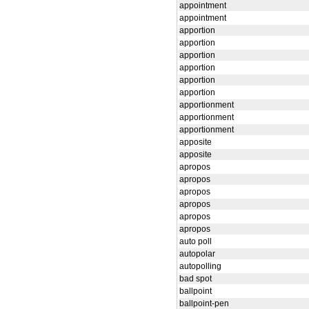
appointment
appointment
apportion
apportion
apportion
apportion
apportion
apportion
apportionment
apportionment
apportionment
apposite
apposite
apropos
apropos
apropos
apropos
apropos
apropos
auto poll
autopolar
autopolling
bad spot
ballpoint
ballpoint-pen