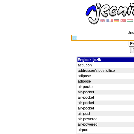
Unes
Engleski jezik
act upon
addressee's post office
adipose
adipose
air pocket
air-pocket
air-pocket
air-pocket
air-pocket
air-post
air-powered
air-powered
airport