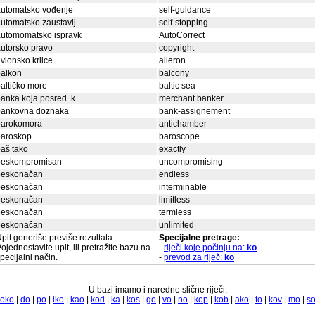
automatsko vođenje
self-guidance
utomatsko zaustavlj
self-stopping
automomatsko ispravk
AutoCorrect
utorsko pravo
copyright
vionsko krilce
aileron
balkon
balcony
altičko more
baltic sea
anka koja posred. k
merchant banker
bankovna doznaka
bank-assignement
barokomora
antichamber
baroskop
baroscope
aš tako
exactly
beskompromisan
uncompromising
beskonačan
endless
beskonačan
interminable
beskonačan
limitless
beskonačan
termless
beskonačan
unlimited
pit generiše previše rezultata.
Specijalne pretrage:
ojednostavite upit, ili pretražite bazu na
-
riječi koje počinju na:
ko
pecijalni način.
-
prevod za riječ:
ko
U bazi imamo i naredne slične riječi:
oko
|
do
|
po
|
iko
|
kao
|
kod
|
ka
|
kos
|
go
|
vo
|
no
|
kop
|
kob
|
ako
|
to
|
kov
|
mo
|
s