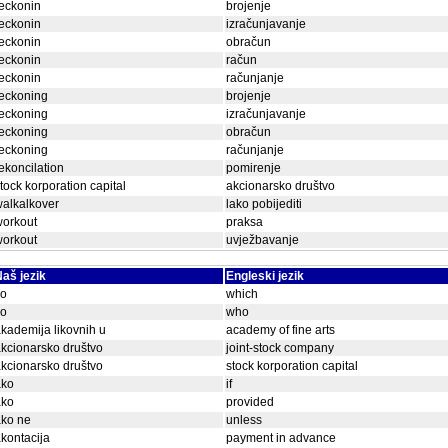
eckonin
brojenje
eckonin
izračunjavanje
eckonin
obračun
eckonin
račun
eckonin
računjanje
eckoning
brojenje
eckoning
izračunjavanje
eckoning
obračun
eckoning
računjanje
ekoncilation
pomirenje
tock korporation capital
akcionarsko društvo
alkalkover
lako pobijediti
workout
praksa
workout
uvježbavanje
aš jezik
Engleski jezik
ko
which
ko
who
kademija likovnih u
academy of fine arts
kcionarsko društvo
joint-stock company
kcionarsko društvo
stock korporation capital
ako
if
ako
provided
ako ne
unless
kontacija
payment in advance