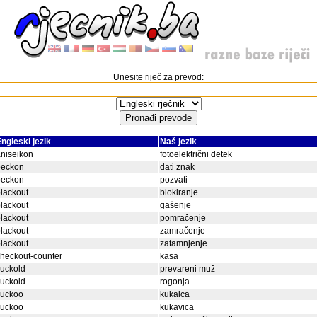
Unesite riječ za prevod:
ngleski jezik
Naš jezik
niseikon
fotoelektrični detek
beckon
dati znak
beckon
pozvati
lackout
blokiranje
lackout
gašenje
lackout
pomračenje
lackout
zamračenje
lackout
zatamnjenje
heckout-counter
kasa
uckold
prevareni muž
uckold
rogonja
cuckoo
kukaica
cuckoo
kukavica