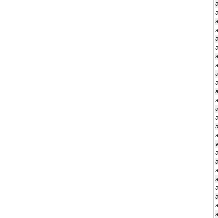
a
a
a
a
a
a
a
a
a
a
a
a
a
a
a
a
a
a
a
a