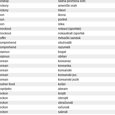
deskop
radna površina svih
ickory
američki orah
ickory
hikori
kon
ikona
kon
portret
kon
slika
knockout
nokaut (sportski)
knockout
nokautirati (sportsk
offin
mrtvački sanduk
komprehend
obuhvatiti
komprehend
razumeti
kopious
bogat
kopious
obilan
korean
koreanac
korean
koreanka
korean
koreanski
korean
koreanski jez.
korean
koreanski jezik
osher food
košer
oprijeko
abeam
reckon
brojiti
reckon
izbrojiti
reckon
obračunati
reckon
računati
reckon
sabrati