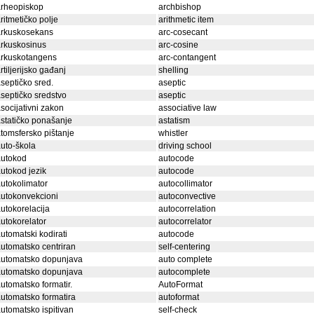
arheopiskop
archbishop
ritmetičko polje
arithmetic item
arkuskosekans
arc-cosecant
rkuskosinus
arc-cosine
arkuskotangens
arc-contangent
rtiljerijsko gađanj
shelling
septičko sred.
aseptic
septičko sredstvo
aseptic
socijativni zakon
associative law
statičko ponašanje
astatism
tomsfersko pištanje
whistler
uto-škola
driving school
autokod
autocode
utokod jezik
autocode
utokolimator
autocollimator
utokonvekcioni
autoconvective
utokorelacija
autocorrelation
utokorelator
autocorrelator
utomatski kodirati
autocode
utomatsko centriran
self-centering
automatsko dopunjava
auto complete
automatsko dopunjava
autocomplete
utomatsko formatir.
AutoFormat
utomatsko formatira
autoformat
utomatsko ispitivan
self-check