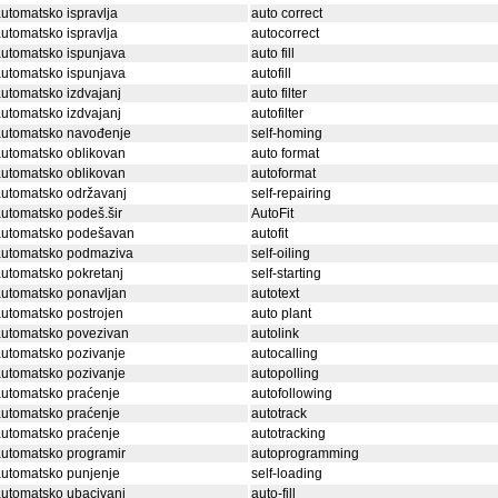
utomatsko ispravlja
auto correct
utomatsko ispravlja
autocorrect
utomatsko ispunjava
auto fill
utomatsko ispunjava
autofill
utomatsko izdvajanj
auto filter
utomatsko izdvajanj
autofilter
automatsko navođenje
self-homing
utomatsko oblikovan
auto format
utomatsko oblikovan
autoformat
utomatsko održavanj
self-repairing
utomatsko podeš.šir
AutoFit
automatsko podešavan
autofit
automatsko podmaziva
self-oiling
utomatsko pokretanj
self-starting
utomatsko ponavljan
autotext
utomatsko postrojen
auto plant
automatsko povezivan
autolink
utomatsko pozivanje
autocalling
utomatsko pozivanje
autopolling
utomatsko praćenje
autofollowing
utomatsko praćenje
autotrack
utomatsko praćenje
autotracking
utomatsko programir
autoprogramming
utomatsko punjenje
self-loading
utomatsko ubacivanj
auto-fill