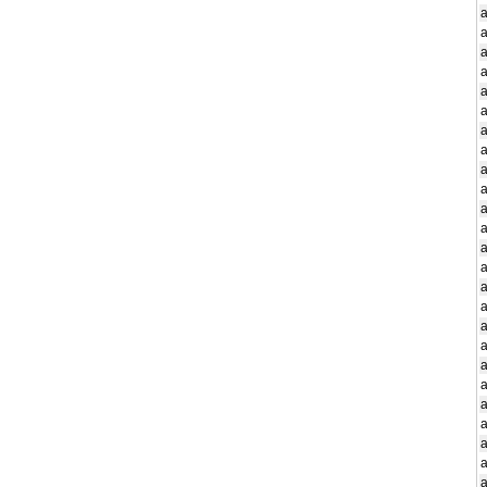
a
a
a
a
a
a
a
a
a
a
a
a
a
a
a
a
a
a
a
a
a