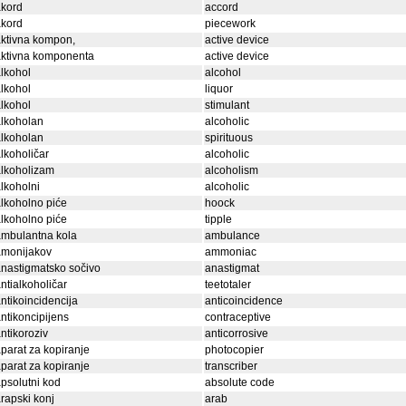
akord
accord
akord
piecework
ktivna kompon,
active device
aktivna komponenta
active device
lkohol
alcohol
lkohol
liquor
lkohol
stimulant
lkoholan
alcoholic
lkoholan
spirituous
lkoholičar
alcoholic
lkoholizam
alcoholism
lkoholni
alcoholic
lkoholno piće
hoock
lkoholno piće
tipple
ambulantna kola
ambulance
amonijakov
ammoniac
nastigmatsko sočivo
anastigmat
ntialkoholičar
teetotaler
ntikoincidencija
anticoincidence
ntikoncipijens
contraceptive
ntikoroziv
anticorrosive
parat za kopiranje
photocopier
parat za kopiranje
transcriber
psolutni kod
absolute code
rapski konj
arab