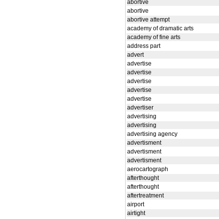
abortive
abortive
abortive attempt
academy of dramatic arts
academy of fine arts
address part
advert
advertise
advertise
advertise
advertise
advertise
advertiser
advertising
advertising
advertising agency
advertisment
advertisment
advertisment
aerocartograph
afterthought
afterthought
aftertreatment
airport
airtight