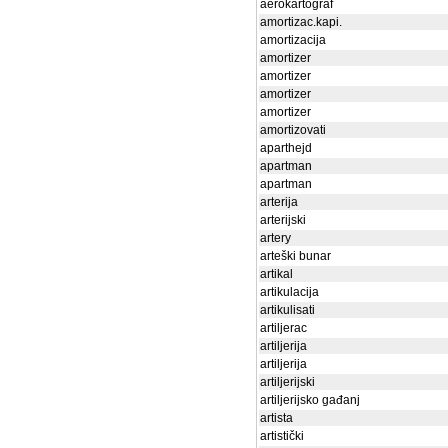
aerokartograf
amortizac.kapi.
amortizacija
amortizer
amortizer
amortizer
amortizer
amortizovati
aparthejd
apartman
apartman
arterija
arterijski
artery
arteški bunar
artikal
artikulacija
artikulisati
artiljerac
artiljerija
artiljerija
artiljerijski
artiljerijsko gađanj
artista
artistički