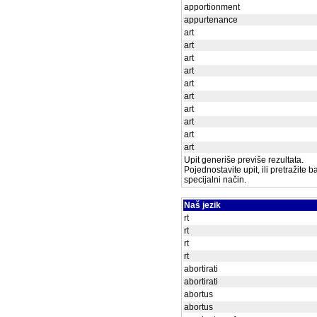
apportionment
appurtenance
art
art
art
art
art
art
art
art
art
art
Upit generiše previše rezultata.
Pojednostavite upit, ili pretražite 
specijalni način.
Naš jezik
rt
rt
rt
rt
abortirati
abortirati
abortus
abortus