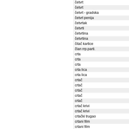
četvrt
četvrt
četvrt - gradska
četvrt penija
četvrtak
četvrti
četvrtina
četvrtina
čitač kartice
član rrp.parti.
crta
crta
crta
crta lica
crta lica
crtač
crtač
crtač
crtač
crtač
crtač krivi
crtač krivi
crtački trugao
crtani film
crtani film