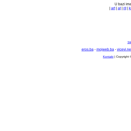
U bazi ima
|
art
|
at
|
rit
|
k
Sl
eros.ba
-
mojweb.ba
-
vicevi.ne
Kontakt
| Copyright