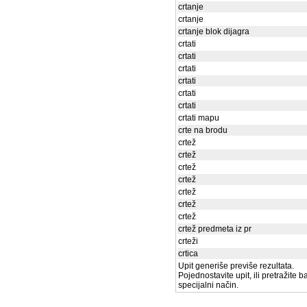
crtanje
crtanje
crtanje blok dijagra
crtati
crtati
crtati
crtati
crtati
crtati
crtati mapu
crte na brodu
crtež
crtež
crtež
crtež
crtež
crtež
crtež
crtež predmeta iz pr
crteži
crtica
Upit generiše previše rezultata.
Pojednostavite upit, ili pretražite 
specijalni način.