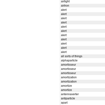
airtight
airtron
alert
alert
alert
alert
alert
alert
alert
alert
alert
alert
alert
all sorts of things
alphaparticle
amortisseur
amortisseur
amortisseur
amortization
amortization
amortize
amortize
antennaverter
antiparticle
apart