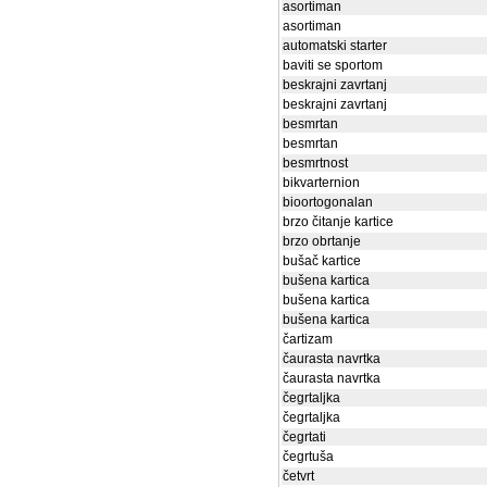
asortiman
asortiman
automatski starter
baviti se sportom
beskrajni zavrtanj
beskrajni zavrtanj
besmrtan
besmrtan
besmrtnost
bikvarternion
bioortogonalan
brzo čitanje kartice
brzo obrtanje
bušač kartice
bušena kartica
bušena kartica
bušena kartica
čartizam
čaurasta navrtka
čaurasta navrtka
čegrtaljka
čegrtaljka
čegrtati
čegrtuša
četvrt