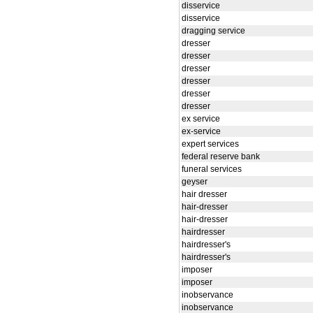
disservice
disservice
dragging service
dresser
dresser
dresser
dresser
dresser
dresser
ex service
ex-service
expert services
federal reserve bank
funeral services
geyser
hair dresser
hair-dresser
hair-dresser
hairdresser
hairdresser's
hairdresser's
imposer
imposer
inobservance
inobservance