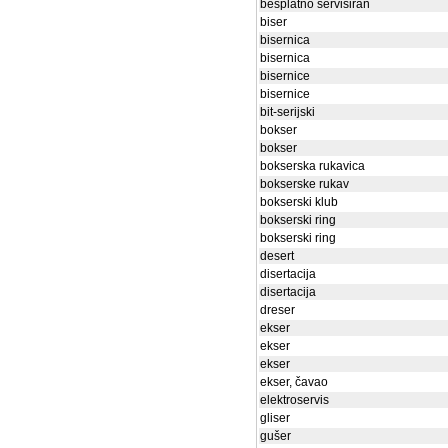
besplatno servisiran
biser
bisernica
bisernica
bisernice
bisernice
bit-serijski
bokser
bokser
bokserska rukavica
bokserske rukav
bokserski klub
bokserski ring
bokserski ring
desert
disertacija
disertacija
dreser
ekser
ekser
ekser
ekser, čavao
elektroservis
gliser
gušer