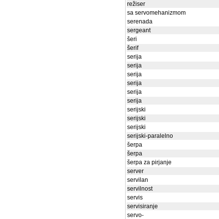
režiser
sa servomehanizmom
serenada
sergeant
šeri
šerif
serija
serija
serija
serija
serija
serija
serijski
serijski
serijski
serijski-paralelno
šerpa
šerpa
šerpa za pirjanje
server
servilan
servilnost
servis
servisiranje
servo-