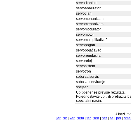
servo-kontakt
servoanalizator
servočlan
servomehanizam
servomehanizam
servomodulator
servomotor
servomultiplikativač
servopogon
servopojačavač
servoregulacija
servorelej
servosistem
servotron
soba za servir.
soba za serviranje
spejser
Upit generiše previše rezultata.
Pojednostavite upit, ili pretražite 
specijalni način.
U bazi ima
|
jer
|
sir
|
ker
|
sem
|
fer
|
sed
|
her
|
se
|
per
|
sme