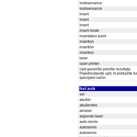
inobservance
inobservance
insert
insert
insert
insert mode
insertation point
insertion
insertion
insertion
laser
laser printer
Upit generiše previše rezultata.
Pojednostavite upit, ili pretražite 
specijalni način.
Naš jezik
ser
akušer
akušerstvo
alnaser
argonski laser
auto-servis
autoservis
autoservis