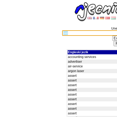
Unes
Engleski jezik
accounting services
advertiser
air-service
argon laser
assert
assert
assert
assert
assert
assert
assert
assert
assert