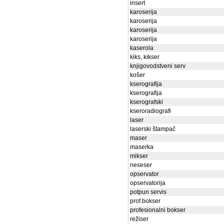
insert
karoserija
karoserija
karoserija
karoserija
kaserola
kiks, kikser
knjigovodstveni serv
košer
kserografija
kserografija
kserografski
kseroradiografi
laser
laserski štampač
maser
maserka
mikser
neseser
opservator
opservatorija
potpun servis
prof.bokser
profesionalni bokser
režiser