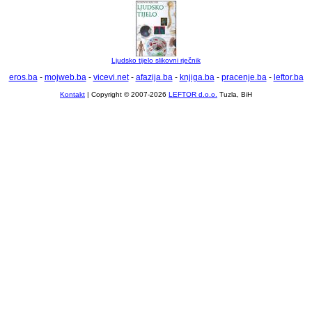
Ljudsko tijelo slikovni rječnik
eros.ba
-
mojweb.ba
-
vicevi.net
-
afazija.ba
-
knjiga.ba
-
pracenje.ba
-
leftor.ba
Kontakt
| Copyright © 2007-2026
LEFTOR d.o.o.
Tuzla, BiH