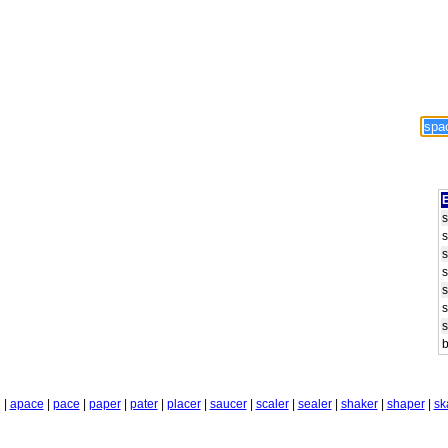
E
|
apace
|
pace
|
paper
|
pater
|
placer
|
saucer
|
scaler
|
sealer
|
shaker
|
shaper
|
sk