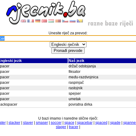
Unesite riječ za prevod:
ngleski jezik
Naš jezik
spacer
držač odstojanja
spacer
fiksator
spacer
među-razdvojnica
spacer
raspinjač
spacer
rastojnik
spacer
spejser
spacer
umetak
backspacer
povratna dirka
U bazi imamo i naredne slične riječi:
ater
|
slacker
|
slaver
|
smaser
|
soccer
|
space
|
spacebar
|
spaced
|
spade
|
spanne
stager
|
tracer
|