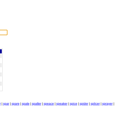
r
|
spar
|
spare
|
spate
|
spatter
|
speace
|
speaker
|
spice
|
spider
|
splicer
|
sprayer
|