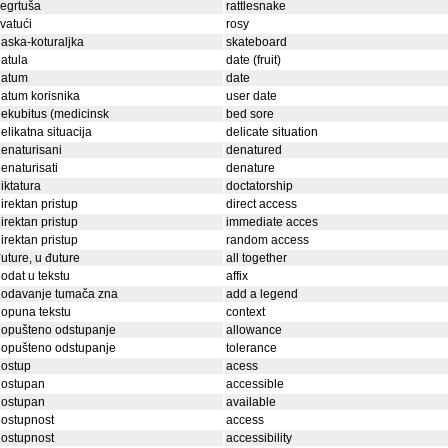
egrtuša
rattlesnake
vatući
rosy
aska-koturaljka
skateboard
atula
date (fruit)
datum
date
atum korisnika
user date
ekubitus (medicinsk
bed sore
elikatna situacija
delicate situation
enaturisani
denatured
enaturisati
denature
iktatura
doctatorship
irektan pristup
direct access
irektan pristup
immediate acces
irektan pristup
random access
uture, u đuture
all together
odat u tekstu
affix
dodavanje tumača zna
add a legend
opuna tekstu
context
dopušteno odstupanje
allowance
dopušteno odstupanje
tolerance
dostup
acess
dostupan
accessible
dostupan
available
ostupnost
access
ostupnost
accessibility