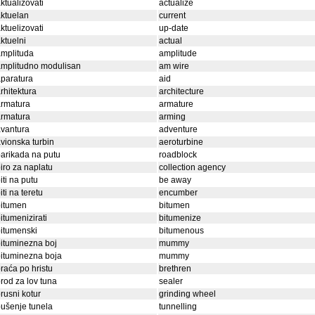
ktualizovati
actualize
ktuelan
current
ktuelizovati
up-date
ktuelni
actual
mplituda
amplitude
amplitudno modulisan
am wire
paratura
aid
rhitektura
architecture
armatura
armature
armatura
arming
vantura
adventure
vionska turbin
aeroturbine
arikada na putu
roadblock
iro za naplatu
collection agency
iti na putu
be away
iti na teretu
encumber
bitumen
bitumen
itumenizirati
bitumenize
itumenski
bitumenous
ituminezna boj
mummy
ituminezna boja
mummy
raća po hristu
brethren
rod za lov tuna
sealer
rusni kotur
grinding wheel
ušenje tunela
tunnelling