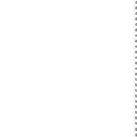
d
d
d
d
d
d
e
e
e
e
e
f
f
f
f
f
f
f
f
f
g
g