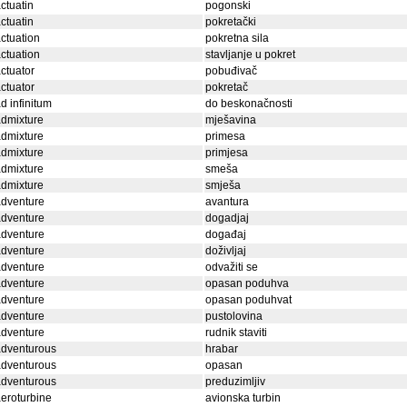
ctuatin
pogonski
ctuatin
pokretački
ctuation
pokretna sila
ctuation
stavljanje u pokret
ctuator
pobuđivač
ctuator
pokretač
d infinitum
do beskonačnosti
dmixture
mješavina
dmixture
primesa
dmixture
primjesa
dmixture
smeša
dmixture
smješa
adventure
avantura
adventure
dogadjaj
adventure
događaj
adventure
doživljaj
adventure
odvažiti se
adventure
opasan poduhva
adventure
opasan poduhvat
adventure
pustolovina
adventure
rudnik staviti
adventurous
hrabar
adventurous
opasan
adventurous
preduzimljiv
eroturbine
avionska turbin