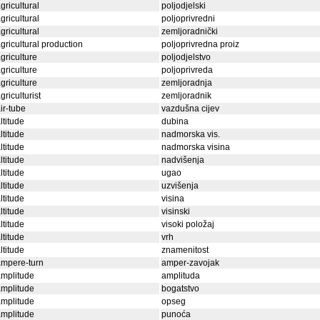
gricultural
poljodjelski
gricultural
poljoprivredni
gricultural
zemljoradnički
gricultural production
poljoprivredna proiz
griculture
poljodjelstvo
griculture
poljoprivreda
griculture
zemljoradnja
griculturist
zemljoradnik
ir-tube
vazdušna cijev
ltitude
dubina
ltitude
nadmorska vis.
ltitude
nadmorska visina
ltitude
nadvišenja
ltitude
ugao
ltitude
uzvišenja
ltitude
visina
ltitude
visinski
ltitude
visoki položaj
ltitude
vrh
ltitude
znamenitost
ampere-turn
amper-zavojak
mplitude
amplituda
mplitude
bogatstvo
mplitude
opseg
mplitude
punoća