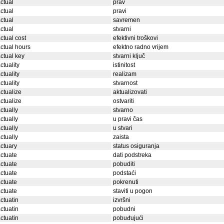
ctual
prav
ctual
pravi
ctual
savremen
ctual
stvarni
ctual cost
efektivni troškovi
ctual hours
efektno radno vrijem
ctual key
stvarni ključ
ctuality
istinitost
ctuality
realizam
ctuality
stvarnost
ctualize
aktualizovati
ctualize
ostvariti
ctually
stvarno
ctually
u pravi čas
ctually
u stvari
ctually
zaista
ctuary
status osiguranja
ctuate
dati podstreka
ctuate
pobuditi
ctuate
podstaći
ctuate
pokrenuti
ctuate
staviti u pogon
ctuatin
izvršni
ctuatin
pobudni
ctuatin
pobuđujući