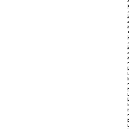
a
a
a
a
a
a
a
a
a
b
b
b
b
b
b
b
b
b
b
b
b