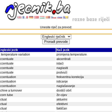
Unesite riječ za prevod:
ngleski jezik
Naš jezik
 temperature variation
promjena temperature
ccentuate
akcentirati
ccentuate
istaći
ccentuate
naglasiti
ccentuate
podvući
ccentuation
frekventna korekcija
ccentuation
isticanje
ccentuation
naglašavanje
chive a turnover
dostići obrt
corn tube
žir-cijev
ctual
aktuelni
ctual
efektivni
ctual
faktičan