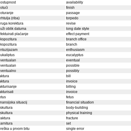
ostupnost
availability
otući
finish
oturanje
passage
rhtulja (riba)
torpedo
ruga korektura
revise
uži oblik datuma
long date style
fektuirati plaćanje
effect payment
kspozitura
branch office
kspozitura
branch
ntuzijazam
enthusiasm
ukaliptus
eucalyptus
eventualan
eventual
eventualan
possible
eventualno
possibly
aktura
bill
aktura
invoice
akturisanje
billing
akturisati
invoice
etus
fetus
inansijska situacij
financial situation
iskultura
body-building
iskultura
physical training
raktura
fracture
arnitura
set
reška u prvom bitu
single error