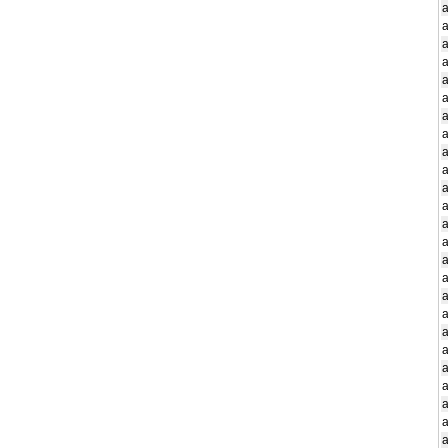
a
a
a
a
a
a
a
a
a
a
a
a
a
a
a
a
a
a
a
a
a
a
a
a