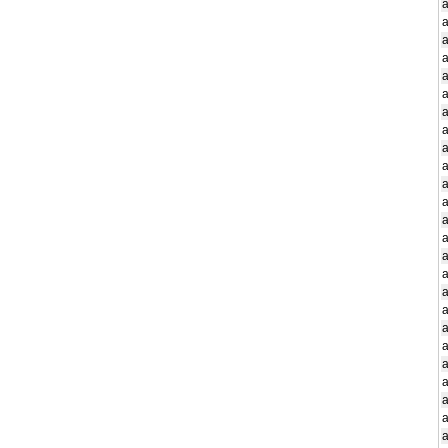
a
a
a
a
a
a
a
a
a
a
a
a
a
a
a
a
a
a
a
a
a
a
a
a
a