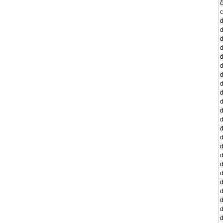
č
c
d
d
d
d
d
d
d
d
d
d
d
đ
d
d
d
d