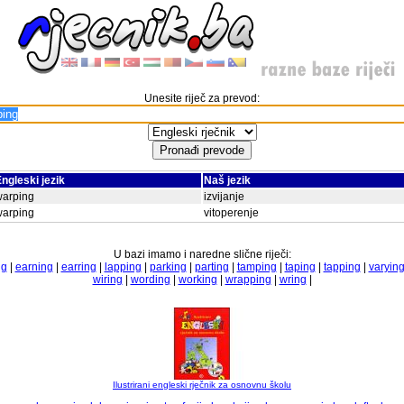
Unesite riječ za prevod:
ngleski jezik
Naš jezik
warping
izvijanje
warping
vitoperenje
U bazi imamo i naredne slične riječi:
ng
|
earning
|
earring
|
lapping
|
parking
|
parting
|
tamping
|
taping
|
tapping
|
varyin
wiring
|
wording
|
working
|
wrapping
|
wring
|
Ilustrirani engleski rječnik za osnovnu školu