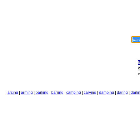
E
|
arcing
|
arming
|
barking
|
barring
|
camping
|
carving
|
damping
|
daring
|
darli