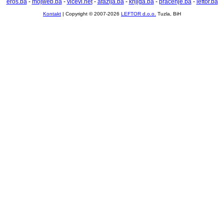
eros.ba
-
mojweb.ba
-
vicevi.net
-
afazija.ba
-
knjiga.ba
-
pracenje.ba
-
leftor.ba
Kontakt
| Copyright © 2007-2026
LEFTOR d.o.o.
Tuzla, BiH