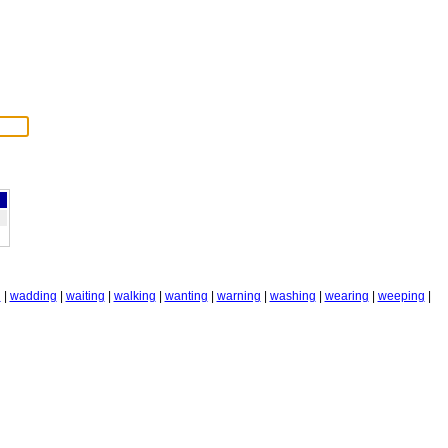
g
|
wadding
|
waiting
|
walking
|
wanting
|
warning
|
washing
|
wearing
|
weeping
|