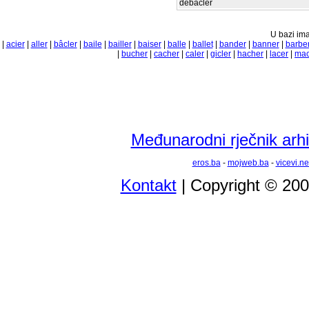
děbâcler
U bazi ima
|
acier
|
aller
|
bâcler
|
baile
|
bailler
|
baiser
|
balle
|
ballet
|
bander
|
banner
|
barbe
|
bucher
|
cacher
|
caler
|
gicler
|
hacher
|
lacer
|
mac
Međunarodni rječnik arhi
eros.ba
-
mojweb.ba
-
vicevi.ne
Kontakt
| Copyright © 20