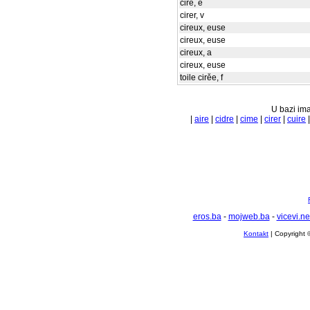
cirě, e
cirer, v
cireux, euse
cireux, euse
cireux, a
cireux, euse
toile cirěe, f
U bazi ima
|
aire
|
cidre
|
cime
|
cirer
|
cuire
eros.ba
-
mojweb.ba
-
vicevi.ne
Kontakt
| Copyright