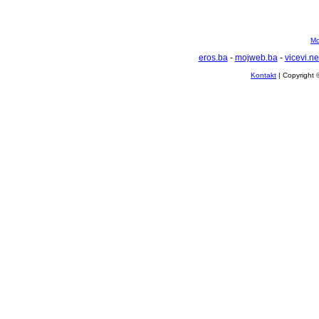
Mo
eros.ba
-
mojweb.ba
-
vicevi.ne
Kontakt
| Copyright