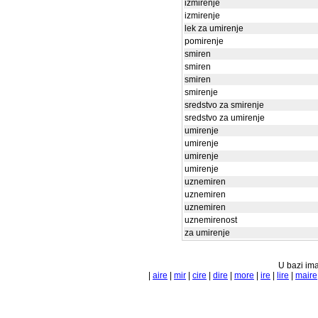
izmirenje
izmirenje
lek za umirenje
pomirenje
smiren
smiren
smiren
smirenje
sredstvo za smirenje
sredstvo za umirenje
umirenje
umirenje
umirenje
umirenje
uznemiren
uznemiren
uznemiren
uznemirenost
za umirenje
U bazi ima
|
aire
|
mir
|
cire
|
dire
|
more
|
ire
|
lire
|
maire