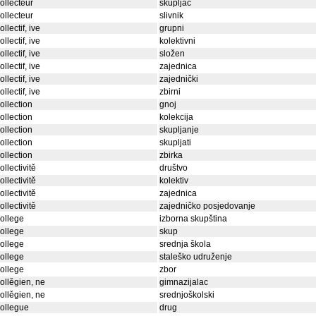
ollecteur
skupljač
ollecteur
slivnik
ollectif, ive
grupni
ollectif, ive
kolektivni
ollectif, ive
složen
ollectif, ive
zajednica
ollectif, ive
zajednički
ollectif, ive
zbirni
ollection
gnoj
ollection
kolekcija
ollection
skupljanje
ollection
skupljati
ollection
zbirka
ollectivitě
društvo
ollectivitě
kolektiv
ollectivitě
zajednica
ollectivitě
zajedničko posjedovanje
ollege
izborna skupština
ollege
skup
ollege
srednja škola
ollege
staleško udruženje
ollege
zbor
ollěgien, ne
gimnazijalac
ollěgien, ne
srednjoškolski
ollegue
drug