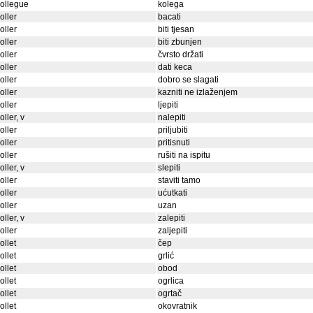
ollegue
kolega
oller
bacati
oller
biti tjesan
oller
biti zbunjen
oller
čvrsto držati
oller
dati keca
oller
dobro se slagati
oller
kazniti ne izlaženjem
oller
ljepiti
oller, v
nalepiti
oller
priljubiti
oller
pritisnuti
oller
rušiti na ispitu
oller, v
slepiti
oller
staviti tamo
oller
ućutkati
oller
uzan
oller, v
zalepiti
oller
zaljepiti
ollet
čep
ollet
grlić
ollet
obod
ollet
ogrlica
ollet
ogrtač
ollet
okovratnik