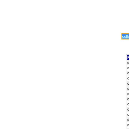
F
c
c
c
c
c
c
c
c
c
c
c
c
c