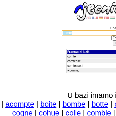
Unes
Francuski jezik
comte
comtesse
comtesse, f
vicomte, m
U bazi imamo i 
|
acompte
|
boite
|
bombe
|
botte
|
cogne
|
cohue
|
colle
|
comble