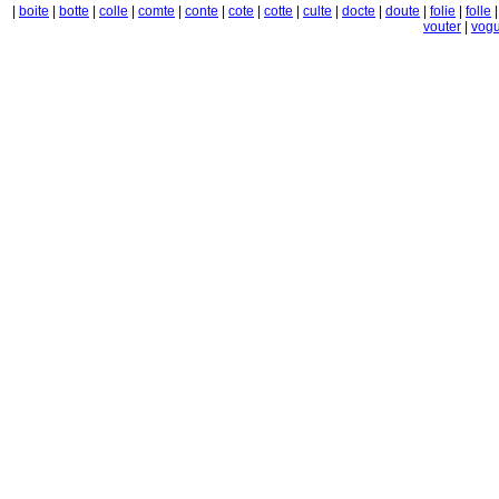
|
boite
|
botte
|
colle
|
comte
|
conte
|
cote
|
cotte
|
culte
|
docte
|
doute
|
folie
|
folle
vouter
|
vog