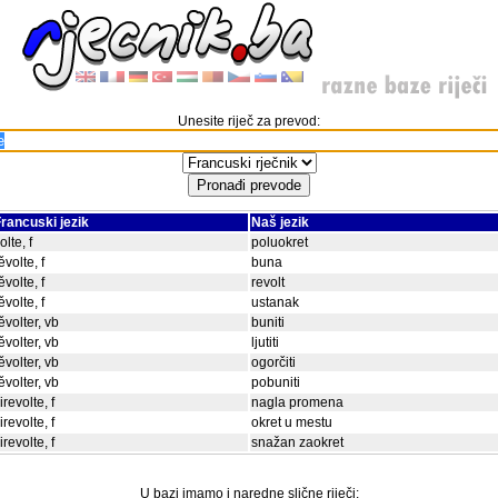
Unesite riječ za prevod:
rancuski jezik
Naš jezik
olte, f
poluokret
ěvolte, f
buna
ěvolte, f
revolt
ěvolte, f
ustanak
ěvolter, vb
buniti
ěvolter, vb
ljutiti
ěvolter, vb
ogorčiti
ěvolter, vb
pobuniti
irevolte, f
nagla promena
irevolte, f
okret u mestu
irevolte, f
snažan zaokret
U bazi imamo i naredne slične riječi: