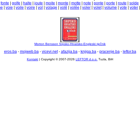
|
fonte
|
golfe
|
halte
|
joute
|
moite
|
monte
|
motte
|
note
|
ponte
|
porte
|
route
|
solde
ue
|
voie
|
voile
|
voire
|
vol
|
volage
|
volě
|
volěe
|
voler
|
volet
|
volume
|
vote
|
voter
Morton Bensson Srpsko-Hrvatsko-Engleski rječnik
eros.ba
-
mojweb.ba
-
vicevi.net
-
afazija.ba
-
knjiga.ba
-
pracenje.ba
-
leftor.ba
Kontakt
| Copyright © 2007-2026
LEFTOR d.o.o.
Tuzla, BiH