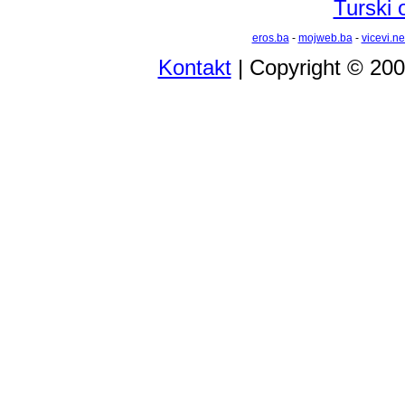
Turski 
eros.ba
-
mojweb.ba
-
vicevi.ne
Kontakt
| Copyright © 20