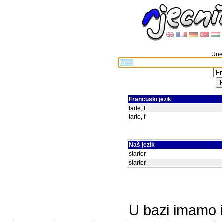
Unes
Francuski jezik
tarte, f
tarte, f
Naš jezik
starter
starter
U bazi imamo i 