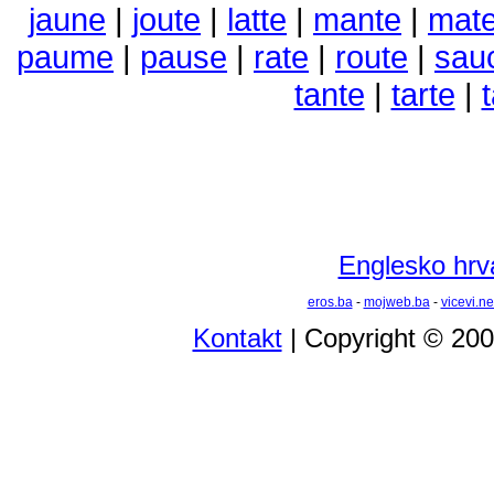
jaune
|
joute
|
latte
|
mante
|
mat
paume
|
pause
|
rate
|
route
|
sau
tante
|
tarte
|
Englesko hrva
eros.ba
-
mojweb.ba
-
vicevi.ne
Kontakt
| Copyright © 20