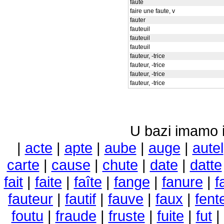
faute
faire une faute, v
fauter
fauteuil
fauteuil
fauteuil
fauteur, -trice
fauteur, -trice
fauteur, -trice
fauteur, -trice
U bazi imamo i 
|
acte
|
apte
|
aube
|
auge
|
autel
carte
|
cause
|
chute
|
date
|
datte
fait
|
faite
|
faîte
|
fange
|
fanure
|
f
fauteur
|
fautif
|
fauve
|
faux
|
fent
foutu
|
fraude
|
fruste
|
fuite
|
fut
|