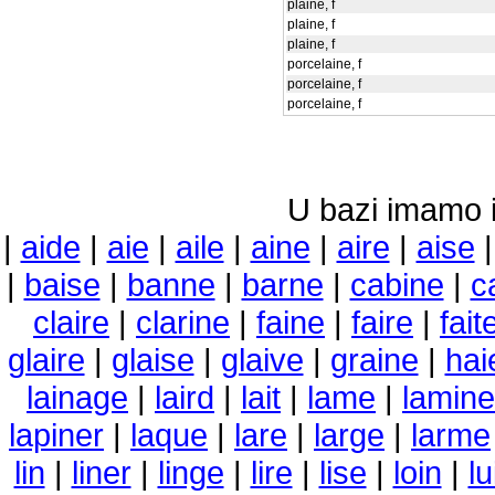
plaine, f
plaine, f
plaine, f
porcelaine, f
porcelaine, f
porcelaine, f
U bazi imamo i 
|
aide
|
aie
|
aile
|
aine
|
aire
|
aise
|
baise
|
banne
|
barne
|
cabine
|
c
claire
|
clarine
|
faine
|
faire
|
fait
glaire
|
glaise
|
glaive
|
graine
|
hai
lainage
|
laird
|
lait
|
lame
|
lamine
lapiner
|
laque
|
lare
|
large
|
larme
lin
|
liner
|
linge
|
lire
|
lise
|
loin
|
lu