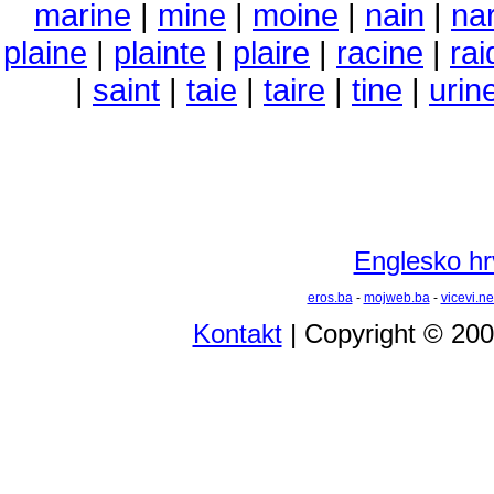
marine
|
mine
|
moine
|
nain
|
na
plaine
|
plainte
|
plaire
|
racine
|
rai
|
saint
|
taie
|
taire
|
tine
|
urin
Englesko hrv
eros.ba
-
mojweb.ba
-
vicevi.ne
Kontakt
| Copyright © 20