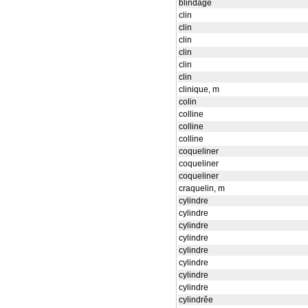
blindage
clin
clin
clin
clin
clin
clin
clinique, m
colin
colline
colline
colline
coqueliner
coqueliner
coqueliner
craquelin, m
cylindre
cylindre
cylindre
cylindre
cylindre
cylindre
cylindre
cylindre
cylindrěe