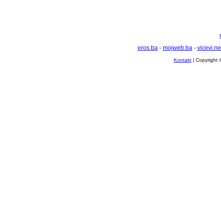
eros.ba
-
mojweb.ba
-
vicevi.ne
Kontakt
| Copyright