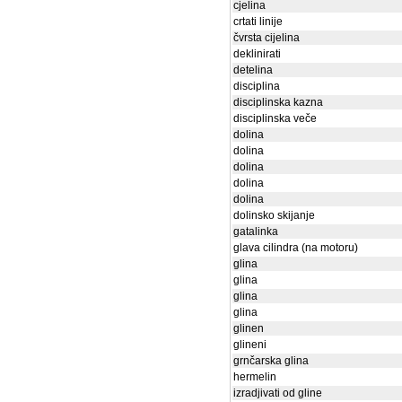
cjelina
crtati linije
čvrsta cijelina
deklinirati
detelina
disciplina
disciplinska kazna
disciplinska veče
dolina
dolina
dolina
dolina
dolina
dolinsko skijanje
gatalinka
glava cilindra (na motoru)
glina
glina
glina
glina
glinen
glineni
grnčarska glina
hermelin
izradjivati od gline