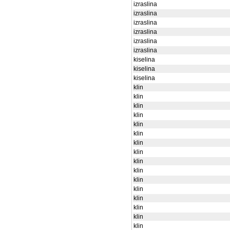
izraslina
izraslina
izraslina
izraslina
izraslina
izraslina
kiselina
kiselina
kiselina
klin
klin
klin
klin
klin
klin
klin
klin
klin
klin
klin
klin
klin
klin
klin
klin