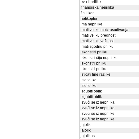
evo ti prilike
finansijska neprilika
fini liker
helikopter
ima neprilike
imati veliku moć rasuđivanja
imati veliku prednost
imati veliku važnost
imati zgodnu priliku
iskoristiiti priliku
iskoristiti čiju nepriliku
iskoristiti priliku
iskoristiti priliku
isticati fine razlike
isto toliko
isto toliko
izgubiti oblik
izgubiti oblik
izvući se iz neprilika
izvući se iz neprilike
izvući se iz neprilike
izvući se iz neprilike
jajolik
jajolik
jajolikost