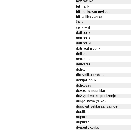
bez razlike
biti nalik
biti odlikovan prvi put
biti velika zverka
čelik
čelik tvrd
dati oblik
dati oblik
dati priliku
dati realni oblik
delikates
delikates
delikates
delikt
dići veliku prašinu
dobijati oblik
dolikovati
dovesti u nepriliku
doživjeti veliko poniženje
druga, nova (slika)
dugovati veliku zahvalnost
duplikat
duplikat
duplikat
dvaput ukoliko