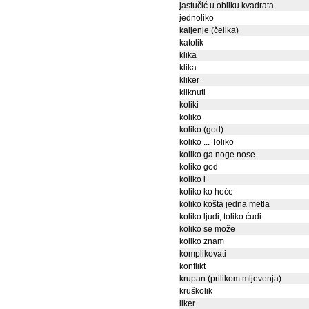
jastučić u obliku kvadrata
jednoliko
kaljenje (čelika)
katolik
klika
klika
kliker
kliknuti
koliki
koliko
koliko (god)
koliko ... Toliko
koliko ga noge nose
koliko god
koliko i
koliko ko hoće
koliko košta jedna metla
koliko ljudi, toliko ćudi
koliko se može
koliko znam
komplikovati
konflikt
krupan (prilikom mljevenja)
kruškolik
liker