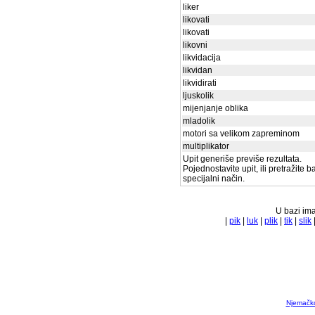
liker
likovati
likovati
likovni
likvidacija
likvidan
likvidirati
ljuskolik
mijenjanje oblika
mladolik
motori sa velikom zapreminom
multiplikator
Upit generiše previše rezultata.
Pojednostavite upit, ili pretražite 
specijalni način.
U bazi ima
|
pik
|
luk
|
plik
|
tik
|
slik
Njemačko 