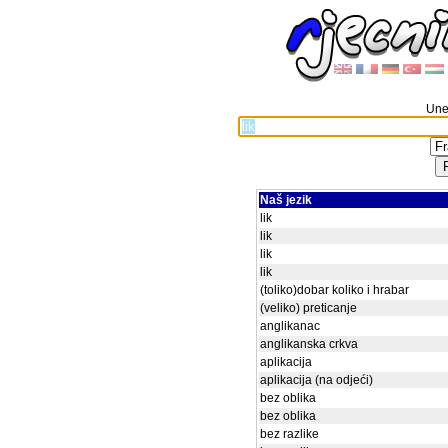
Unes
Naš jezik
lik
lik
lik
lik
(toliko)dobar koliko i hrabar
(veliko) preticanje
anglikanac
anglikanska crkva
aplikacija
aplikacija (na odjeći)
bez oblika
bez oblika
bez razlike