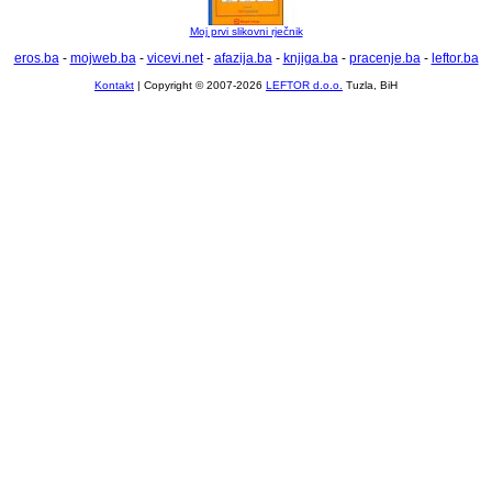
Moj prvi slikovni rječnik
eros.ba
-
mojweb.ba
-
vicevi.net
-
afazija.ba
-
knjiga.ba
-
pracenje.ba
-
leftor.ba
Kontakt
| Copyright © 2007-2026
LEFTOR d.o.o.
Tuzla, BiH