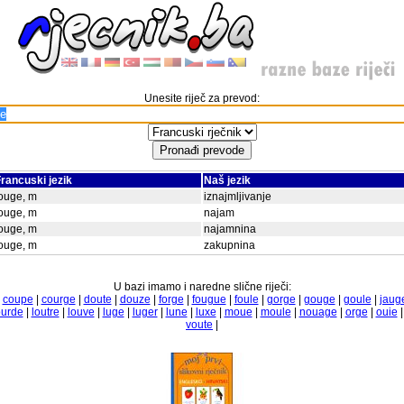
Unesite riječ za prevod:
rancuski jezik
Naš jezik
ouge, m
iznajmljivanje
ouge, m
najam
ouge, m
najamnina
ouge, m
zakupnina
U bazi imamo i naredne slične riječi:
|
coupe
|
courge
|
doute
|
douze
|
forge
|
fougue
|
foule
|
gorge
|
gouge
|
goule
|
jaug
ourde
|
loutre
|
louve
|
luge
|
luger
|
lune
|
luxe
|
moue
|
moule
|
nouage
|
orge
|
ouie
voute
|