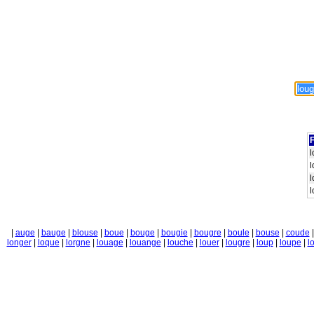
F
l
l
l
l
|
auge
|
bauge
|
blouse
|
boue
|
bouge
|
bougie
|
bougre
|
boule
|
bouse
|
coude
longer
|
loque
|
lorgne
|
louage
|
louange
|
louche
|
louer
|
lougre
|
loup
|
loupe
|
l