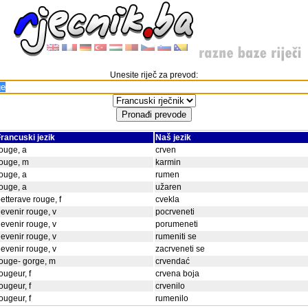
Unesite riječ za prevod:
rancuski jezik
Naš jezik
ouge, a
crven
ouge, m
karmin
ouge, a
rumen
ouge, a
užaren
etterave rouge, f
cvekla
evenir rouge, v
pocrveneti
evenir rouge, v
porumeneti
evenir rouge, v
rumeniti se
evenir rouge, v
zacrveneti se
ouge- gorge, m
crvendać
ougeur, f
crvena boja
ougeur, f
crvenilo
ougeur, f
rumenilo