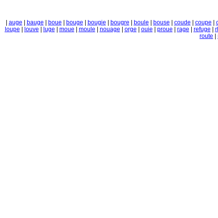
|
auge
|
bauge
|
boue
|
bouge
|
bougie
|
bougre
|
boule
|
bouse
|
coude
|
coupe
|
loupe
|
louve
|
luge
|
moue
|
moule
|
nouage
|
orge
|
ouie
|
proue
|
rage
|
refuge
|
route
|