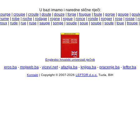
U bazi imamo i naredne slične riječi:
courge
|
croupe
|
croute
|
doute
|
douze
|
forge
|
fougue
|
foule
|
gorge
|
gouge
|
goul
rhume
|
robe
|
roche
|
rodage
|
rogne
|
rogue
|
ronce
|
ronde
|
ronger
|
rose
|
rosse
|
r
roux
|
rude
|
rue
|
ruse
|
sauge
|
songe
|
soude
|
soue
|
soupe
|
soute
|
toue
|
troupe
Englesko hrvatski univerzali rječnik
eros.ba
-
mojweb.ba
-
vicevi.net
-
afazija.ba
-
knjiga.ba
-
pracenje.ba
-
leftor.ba
Kontakt
| Copyright © 2007-2026
LEFTOR d.o.o.
Tuzla, BiH