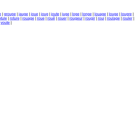
e
|
groupe
|
jauge
|
joue
|
joug
|
joute
|
juge
|
loge
|
longe
|
louage
|
louge
|
lougre
|
otule
|
roture
|
rouage
|
roue
|
rouě
|
rouer
|
rougeur
|
rougir
|
roui
|
roulage
|
rouler
|
|
voute
|