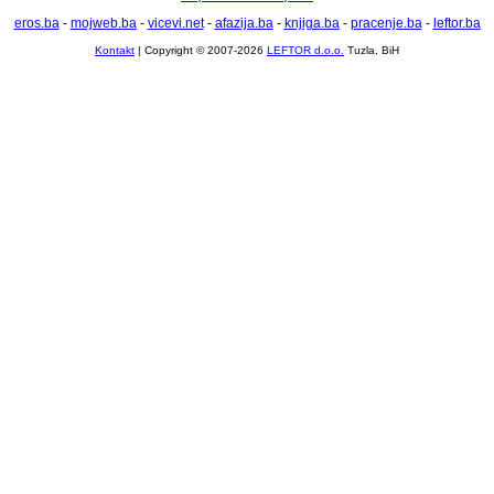
eros.ba
-
mojweb.ba
-
vicevi.net
-
afazija.ba
-
knjiga.ba
-
pracenje.ba
-
leftor.ba
Kontakt
| Copyright © 2007-2026
LEFTOR d.o.o.
Tuzla, BiH