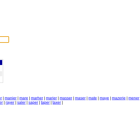
r
|
manier
|
mare
|
marher
|
marier
|
masser
|
maser
|
mate
|
maye
|
mazerie
|
mener
er
|
rayer
|
saler
|
saper
|
taper
|
taxer
|