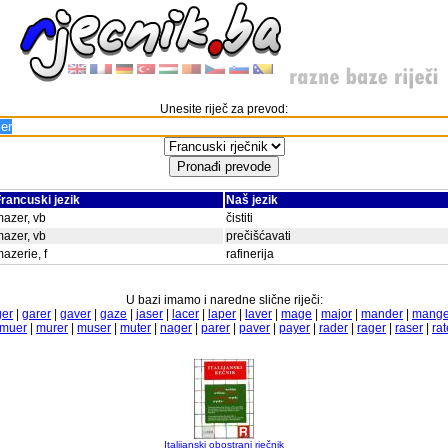
Unesite riječ za prevod:
rancuski jezik
Naš jezik
azer, vb
čistiti
azer, vb
prečišćavati
azerie, f
rafinerija
U bazi imamo i naredne slične riječi:
ger
|
garer
|
gaver
|
gaze
|
jaser
|
lacer
|
laper
|
laver
|
mage
|
major
|
mander
|
mange
muer
|
murer
|
muser
|
muter
|
nager
|
parer
|
paver
|
payer
|
rader
|
rager
|
raser
|
rat
Italijanski obostrani rječnik