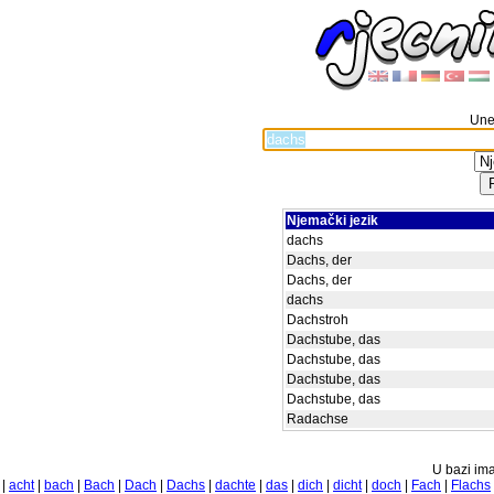
Unes
Njemački jezik
dachs
Dachs, der
Dachs, der
dachs
Dachstroh
Dachstube, das
Dachstube, das
Dachstube, das
Dachstube, das
Radachse
U bazi ima
|
acht
|
bach
|
Bach
|
Dach
|
Dachs
|
dachte
|
das
|
dich
|
dicht
|
doch
|
Fach
|
Flachs