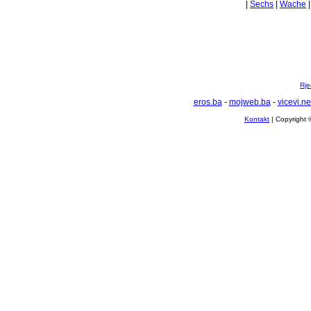
|
Sechs
|
Wache
Rje
eros.ba
-
mojweb.ba
-
vicevi.ne
Kontakt
| Copyright