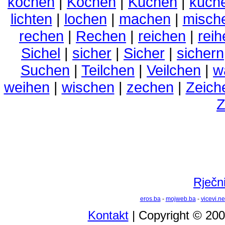
kochen
|
Kochen
|
Kuchen
|
kuch
lichten
|
lochen
|
machen
|
misch
rechen
|
Rechen
|
reichen
|
reih
Sichel
|
sicher
|
Sicher
|
sichern
Suchen
|
Teilchen
|
Veilchen
|
w
weihen
|
wischen
|
zechen
|
Zeich
Z
Rječni
eros.ba
-
mojweb.ba
-
vicevi.ne
Kontakt
| Copyright © 20