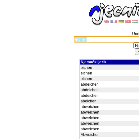
Unes
Njemački jezik
eichen
eichen
eichen
abdeichen
abdeichen
abdeichen
abeichen
abweichen
abweichen
abweichen
abweichen
abweichen
Abweichen