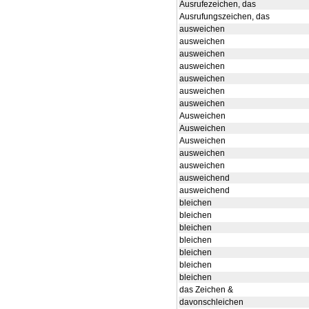
Ausrufezeichen, das
Ausrufungszeichen, das
ausweichen
ausweichen
ausweichen
ausweichen
ausweichen
ausweichen
ausweichen
Ausweichen
Ausweichen
Ausweichen
ausweichen
ausweichen
ausweichend
ausweichend
bleichen
bleichen
bleichen
bleichen
bleichen
bleichen
bleichen
das Zeichen &
davonschleichen