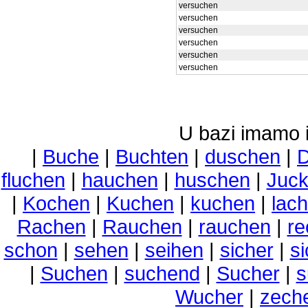
versuchen
versuchen
versuchen
versuchen
versuchen
versuchen
U bazi imamo i 
|
Buche
|
Buchten
|
duschen
|
fluchen
|
hauchen
|
huschen
|
Juc
|
Kochen
|
Kuchen
|
kuchen
|
lac
Rachen
|
Rauchen
|
rauchen
|
re
schon
|
sehen
|
seihen
|
sicher
|
s
|
Suchen
|
suchend
|
Sucher
|
Wucher
|
zech