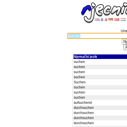
Unes
Njemački jezik
suchen
suchen
suchen
suchen
Suchen
suchen
suchen
suchen
aufsuchend
durchsuchen
durchsuchen
durchsuchen
durchsuchen