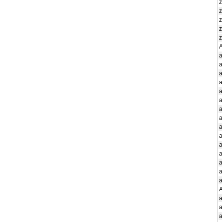
a
A
a
a
a