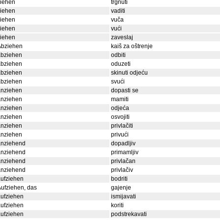
ziehen
trgnuti
ziehen
vaditi
ziehen
vuča
ziehen
vući
ziehen
zaveslaj
Abziehen
kaiš za oštrenje
abziehen
odbiti
abziehen
oduzeti
abziehen
skinuti odjeću
abziehen
svući
anziehen
dopasti se
anziehen
mamiti
anziehen
odjeća
anziehen
osvojiti
anziehen
privlačiti
anziehen
privući
anziehend
dopadljiv
anziehend
primamljiv
anziehend
privlačan
anziehend
privlačiv
ufziehen
bodriti
ufziehen, das
gajenje
ufziehen
ismijavati
ufziehen
koriti
ufziehen
podstrekavati