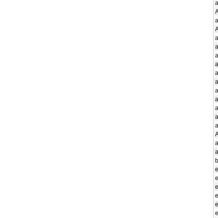
a
A
a
A
e
e