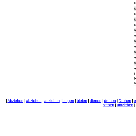
v
v
v
v
v
v
v
U
P
s
|
Abziehen
|
abziehen
|
anziehen
|
biegen
|
bieten
|
dienen
|
drehen
|
Drehen
|
e
stehen
|
umziehen
|