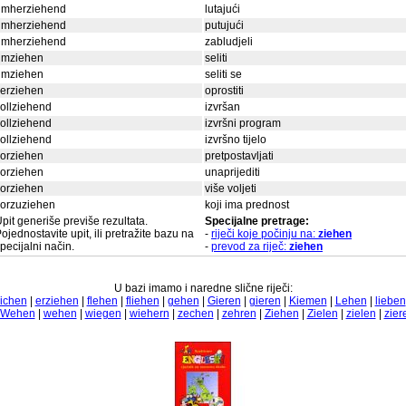
umherziehend
lutajući
umherziehend
putujući
umherziehend
zabludjeli
umziehen
seliti
umziehen
seliti se
erziehen
oprostiti
ollziehend
izvršan
ollziehend
izvršni program
ollziehend
izvršno tijelo
orziehen
pretpostavljati
orziehen
unaprijediti
orziehen
više voljeti
vorzuziehen
koji ima prednost
pit generiše previše rezultata.
Specijalne pretrage:
ojednostavite upit, ili pretražite bazu na
-
riječi koje počinju na:
ziehen
pecijalni način.
-
prevod za riječ:
ziehen
U bazi imamo i naredne slične riječi:
ichen
|
erziehen
|
flehen
|
fliehen
|
gehen
|
Gieren
|
gieren
|
Kiemen
|
Lehen
|
lieben
Wehen
|
wehen
|
wiegen
|
wiehern
|
zechen
|
zehren
|
Ziehen
|
Zielen
|
zielen
|
zier