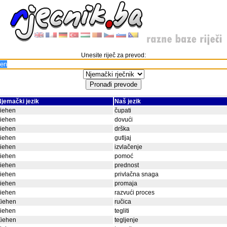
Unesite riječ za prevod:
jemački jezik
Naš jezik
ziehen
čupati
ziehen
dovući
ziehen
drška
ziehen
gutljaj
ziehen
izvlačenje
ziehen
pomoć
ziehen
prednost
ziehen
privlačna snaga
ziehen
promaja
ziehen
razvući proces
Ziehen
ručica
ziehen
tegliti
Ziehen
tegljenje