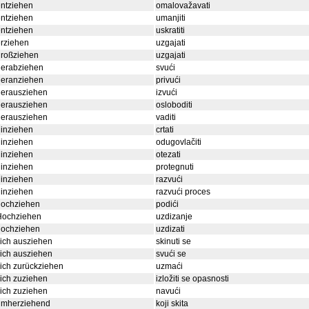
ntziehen
omalovažavati
ntziehen
umanjiti
ntziehen
uskratiti
rziehen
uzgajati
großziehen
uzgajati
herabziehen
svući
heranziehen
privući
herausziehen
izvući
herausziehen
osloboditi
herausziehen
vaditi
inziehen
crtati
inziehen
odugovlačiti
inziehen
otezati
inziehen
protegnuti
inziehen
razvući
inziehen
razvući proces
hochziehen
podići
Hochziehen
uzdizanje
hochziehen
uzdizati
ich ausziehen
skinuti se
ich ausziehen
svući se
ich zurückziehen
uzmaći
ich zuziehen
izložiti se opasnosti
ich zuziehen
navući
umherziehend
koji skita