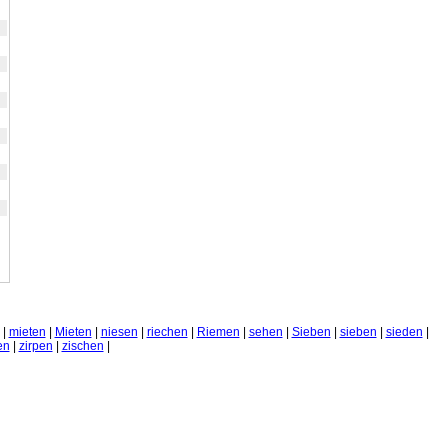
|
mieten
|
Mieten
|
niesen
|
riechen
|
Riemen
|
sehen
|
Sieben
|
sieben
|
sieden
|
en
|
zirpen
|
zischen
|